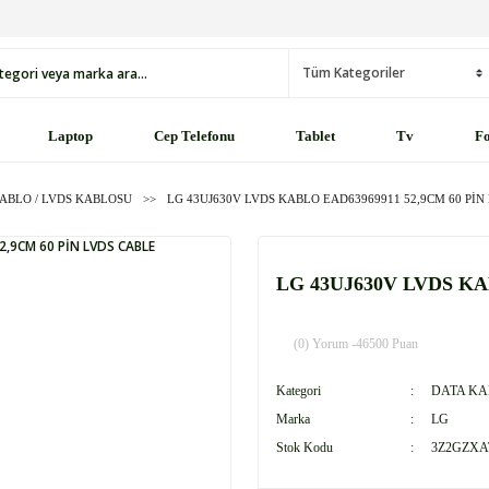
Laptop
Cep Telefonu
Tablet
Tv
Fo
KABLO / LVDS KABLOSU
LG 43UJ630V LVDS KABLO EAD63969911 52,9CM 60 PİN
LG 43UJ630V LVDS KA
(0) Yorum -
46500 Puan
Kategori
DATA KA
Marka
LG
Stok Kodu
3Z2GZXA