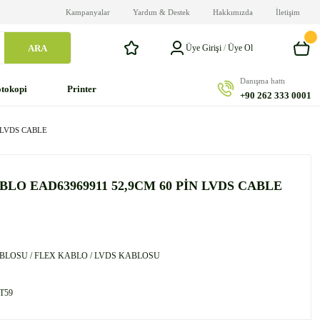
Kampanyalar
Yardım & Destek
Hakkımızda
İletişim
ARA
Üye Girişi
/
Üye Ol
Danışma hattı
tokopi
Printer
+90 262 333 0001
 LVDS CABLE
BLO EAD63969911 52,9CM 60 PİN LVDS CABLE
BLOSU / FLEX KABLO / LVDS KABLOSU
T59