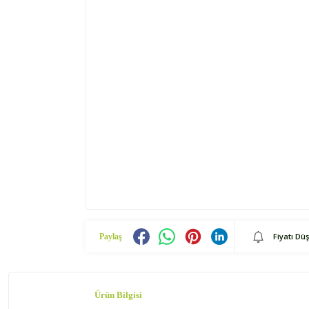
Fiyatı Dü
Paylaş
Ürün Bilgisi