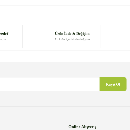
 diğer konularda yetersiz gördüğünüz noktaları öneri formunu kullanarak
Bu ürüne ilk yorumu siz yapın!
Yorum Yaz
rede?
Ürün İade & Değişim
yapın
15 Gün içerisinde değişim
Kayıt Ol
Gönder
Online Alışveriş