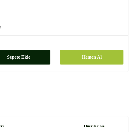
!
Sepete Ekle
Hemen Al
eri
Önerileriniz