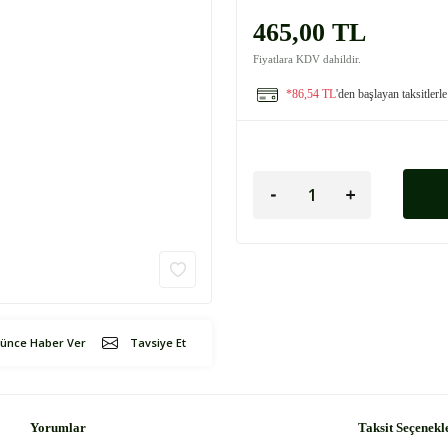
465,00 TL
Fiyatlara KDV dahildir.
*86,54 TL
'den başlayan taksitlerle
şünce Haber Ver
Tavsiye Et
Yorumlar
Taksit Seçenekl