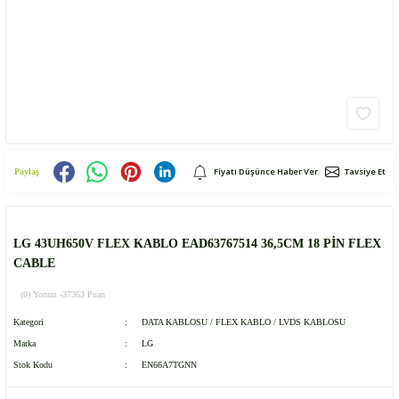
Fiyatı Düşünce Haber Ver
Tavsiye Et
Paylaş
LG 43UH650V FLEX KABLO EAD63767514 36,5CM 18 PİN FLEX
CABLE
(0) Yorum -
37363 Puan
Kategori
DATA KABLOSU / FLEX KABLO / LVDS KABLOSU
Marka
LG
Stok Kodu
EN66A7TGNN