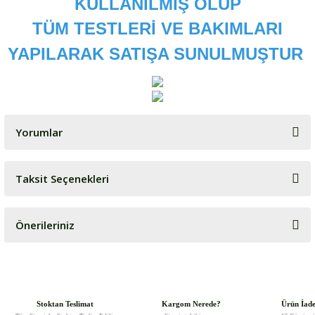
KULLANILMIŞ OLUP
TÜM TESTLERİ VE BAKIMLARI
YAPILARAK SATIŞA SUNULMUŞTUR
Yorumlar
Taksit Seçenekleri
Bu ürüne ilk yorumu siz yapın!
Önerileriniz
Yorum Yaz
Bu ürünün fiyat bilgisi, resim, ürün açıklamalarında ve diğer
konularda yetersiz gördüğünüz noktaları öneri formunu kullanarak
tarafımıza iletebilirsiniz.
Görüş ve önerileriniz için teşekkür ederiz.
Stoktan Teslimat
Kargom Nerede?
Ürün İad