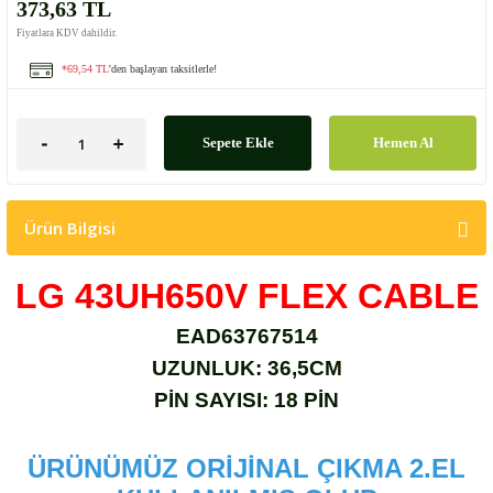
373,63 TL
Fiyatlara KDV dahildir.
*69,54 TL
'den başlayan taksitlerle!
Sepete Ekle
Hemen Al
Ürün Bilgisi
LG 43UH650V FLEX CABLE
EAD63767514
UZUNLUK: 36,5CM
PİN SAYISI: 18 PİN
ÜRÜNÜMÜZ ORİJİNAL ÇIKMA 2.EL