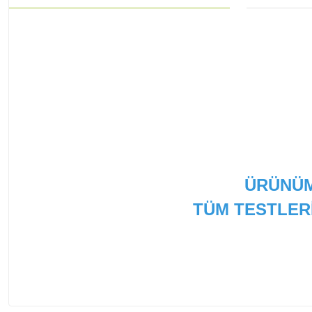
ÜRÜNÜM
TÜM TESTLER
Bu ürünün fiyat bilgisi, resim, ürün açıklamalarında ve
Görüş ve önerileriniz için teşekkür ederiz.