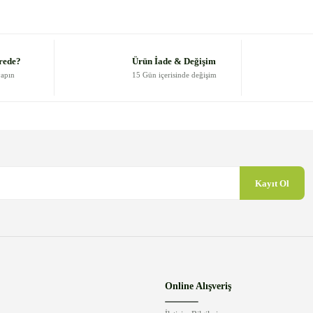
Bu ürüne ilk yorumu siz yapın!
Yorum Yaz
rede?
Ürün İade & Değişim
yapın
15 Gün içerisinde değişim
Kayıt Ol
Gönder
Online Alışveriş