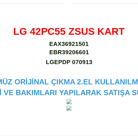
LG 42PC55 ZSUS KART
EAX36921501
EBR39206601
LGEPDP 070913
ÜZ ORİJİNAL ÇIKMA 2.EL KULLANILM
İ VE BAKIMLARI YAPILARAK SATIŞA
 diğer konularda yetersiz gördüğünüz noktaları öneri formunu kullanarak