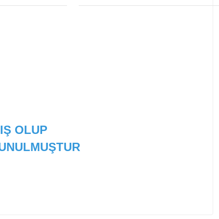
IŞ OLUP
 SUNULMUŞTUR
 tarafımıza iletebilirsiniz.