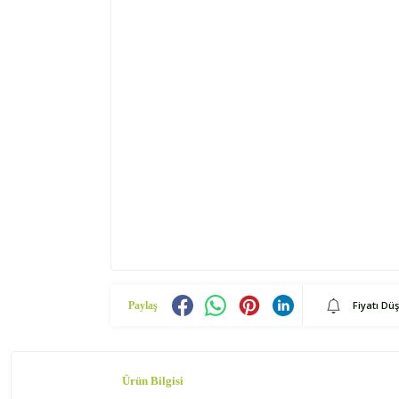
Fiyatı Dü
Paylaş
Ürün Bilgisi