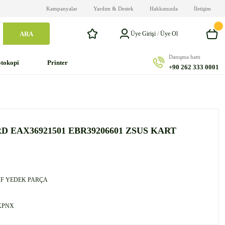
Kampanyalar
Yardım & Destek
Hakkımızda
İletişim
ARA
Üye Girişi
/
Üye Ol
Danışma hattı
tokopi
Printer
+90 262 333 0001
D EAX36921501 EBR39206601 ZSUS KART
F YEDEK PARÇA
KPNX