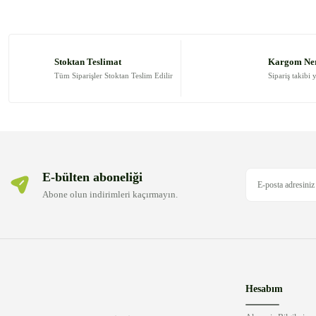
Ürün resmi kalitesiz, bozuk veya görüntülenemiyor.
Ürün açıklamasında eksik bilgiler bulunuyor.
Stoktan Teslimat
Kargom Ne
Ürün bilgilerinde hatalar bulunuyor.
Tüm Siparişler Stoktan Teslim Edilir
Sipariş takibi 
Ürün fiyatı diğer sitelerden daha pahalı.
Bu ürüne benzer farklı alternatifler olmalı.
E-bülten aboneliği
Abone olun indirimleri kaçırmayın.
Hesabım