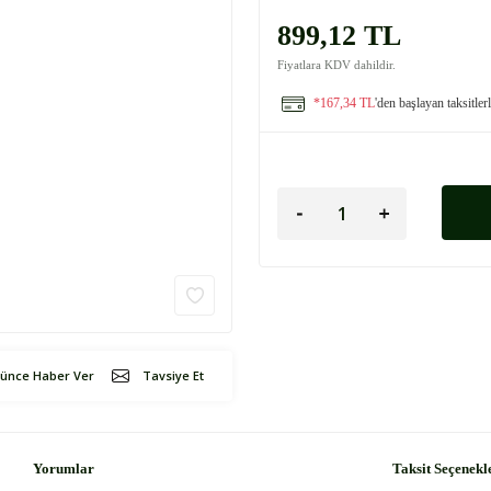
899,12 TL
Fiyatlara KDV dahildir.
*167,34 TL
'den başlayan taksitler
şünce Haber Ver
Tavsiye Et
Yorumlar
Taksit Seçenekl