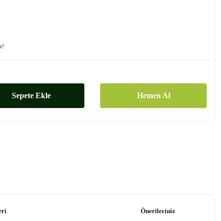
le!
Sepete Ekle
Hemen Al
eri
Önerileriniz