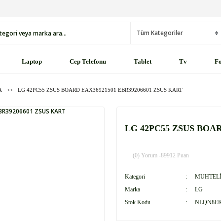
Laptop
Cep Telefonu
Tablet
Tv
Fo
A
LG 42PC55 ZSUS BOARD EAX36921501 EBR39206601 ZSUS KART
LG 42PC55 ZSUS BOAR
(0) Yorum -
89912 Puan
Kategori
MUHTELİ
Marka
LG
Stok Kodu
NLQN8E