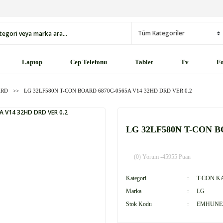
Laptop
Cep Telefonu
Tablet
Tv
Fo
ARD
LG 32LF580N T-CON BOARD 6870C-0565A V14 32HD DRD VER 0.2
LG 32LF580N T-CON B
(0) Yorum -
45955 Puan
Kategori
T-CON K
Marka
LG
Stok Kodu
EMHUNE