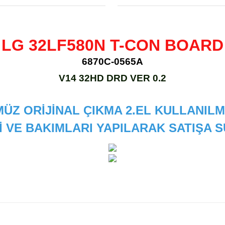
LG 32LF580N T-CON BOARD
6870C-0565A
V14 32HD DRD VER 0.2
ÜZ ORİJİNAL ÇIKMA 2.EL KULLANILM
İ VE BAKIMLARI YAPILARAK SATIŞA
 diğer konularda yetersiz gördüğünüz noktaları öneri formunu kullanarak
Bu ürüne ilk yorumu siz yapın!