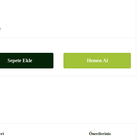
!
Sepete Ekle
Hemen Al
eri
Önerileriniz