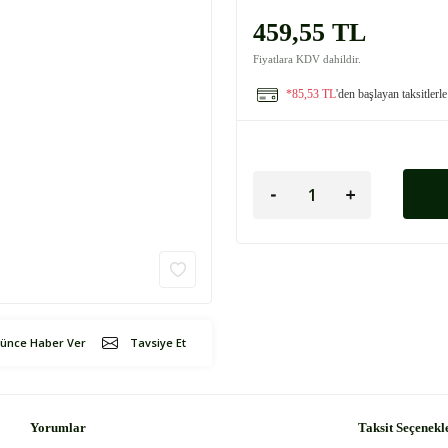
459,55 TL
Fiyatlara KDV dahildir.
*85,53 TL
'den başlayan taksitlerle
şünce Haber Ver
Tavsiye Et
Yorumlar
Taksit Seçenekl