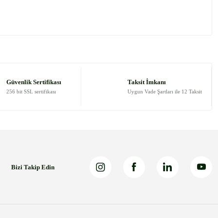
 tarafımıza iletebilirsiniz.
Güvenlik Sertifikası
Taksit İmkanı
256 bit SSL sertifikası
Uygun Vade Şartları ile 12 Taksit
Bizi Takip Edin