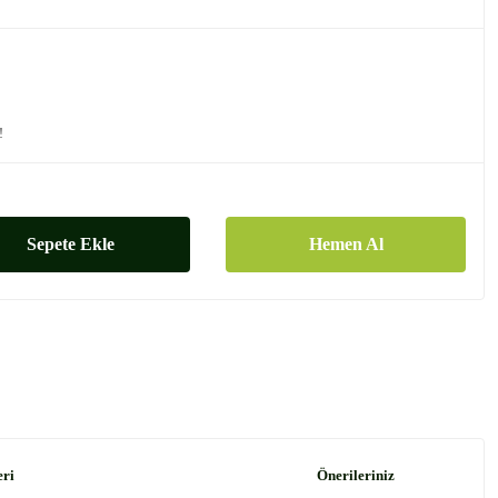
!
Sepete Ekle
Hemen Al
eri
Önerileriniz