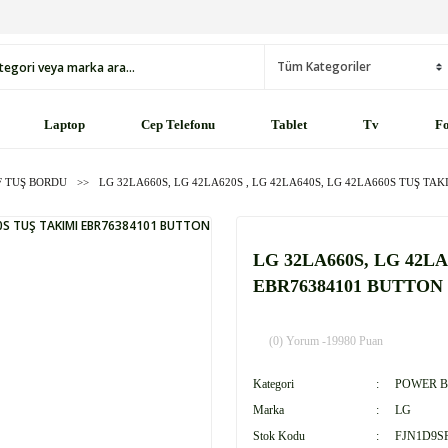
Laptop
Cep Telefonu
Tablet
Tv
Fo
F TUŞ BORDU
LG 32LA660S, LG 42LA620S , LG 42LA640S, LG 42LA660S TUŞ T
LG 32LA660S, LG 42LA
EBR76384101 BUTTON
(0) Yorum -
19980 Puan
Kategori
POWER B
Marka
LG
Stok Kodu
FJN1D9S