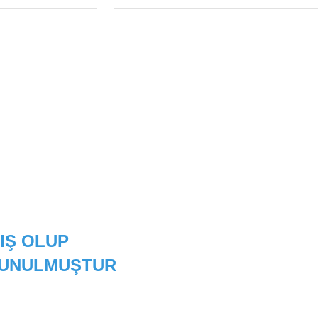
IMI
MI
IŞ OLUP
 SUNULMUŞTUR