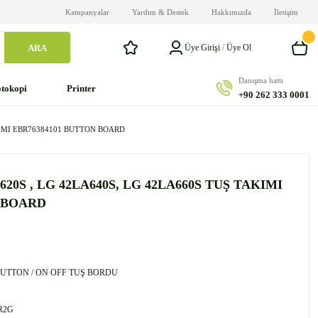
Kampanyalar
Yardım & Destek
Hakkımızda
İletişim
ARA
Üye Girişi
/
Üye Ol
Danışma hattı
tokopi
Printer
+90 262 333 0001
AKIMI EBR76384101 BUTTON BOARD
620S , LG 42LA640S, LG 42LA660S TUŞ TAKIMI
 BOARD
UTTON / ON OFF TUŞ BORDU
R2G