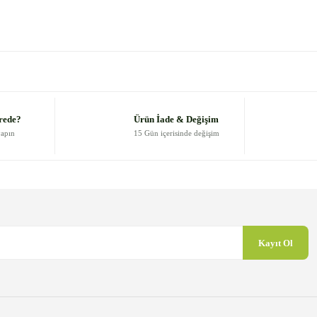
 diğer konularda yetersiz gördüğünüz noktaları öneri formunu kullanarak
Bu ürüne ilk yorumu siz yapın!
Yorum Yaz
rede?
Ürün İade & Değişim
yapın
15 Gün içerisinde değişim
Kayıt Ol
Gönder