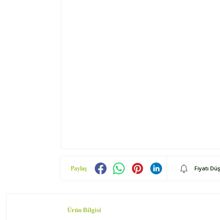
Fiyatı Dü
Paylaş
Ürün Bilgisi