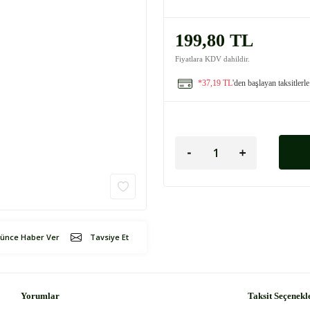
199,80 TL
Fiyatlara KDV dahildir.
*37,19 TL
'den başlayan taksitlerle
şünce Haber Ver
Tavsiye Et
Yorumlar
Taksit Seçenekl