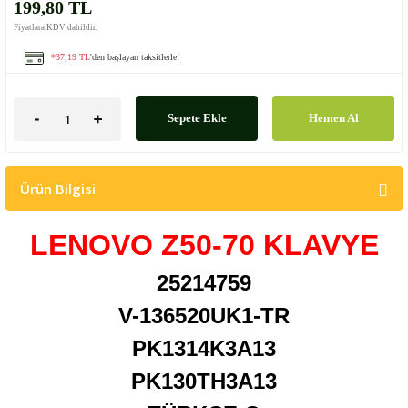
199,80 TL
Fiyatlara KDV dahildir.
*37,19 TL
'den başlayan taksitlerle!
Sepete Ekle
Hemen Al
Ürün Bilgisi
LENOVO Z50-70 KLAVYE
25214759
V-136520UK1-TR
PK1314K3A13
PK130TH3A13