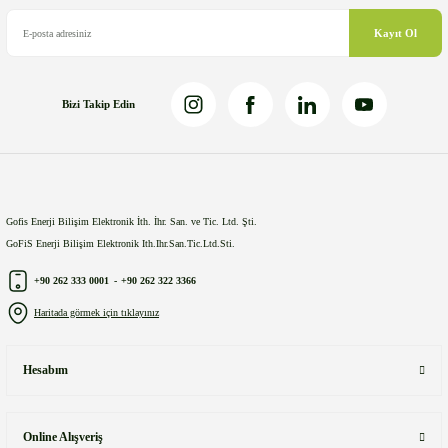
Bu ürüne benzer farklı alternatifler olmalı.
Kayıt Ol
Bizi Takip Edin
Gönder
Gofis Enerji Bilişim Elektronik İth. İhr. San. ve Tic. Ltd. Şti.
GoFiS Enerji Bilişim Elektronik Ith.Ihr.San.Tic.Ltd.Sti.
+90 262 333 0001
-
+90 262 322 3366
Haritada görmek için tıklayınız
Hesabım
Online Alışveriş