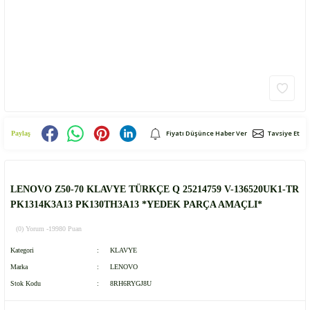
Fiyatı Düşünce Haber Ver
Tavsiye Et
Paylaş
LENOVO Z50-70 KLAVYE TÜRKÇE Q 25214759 V-136520UK1-TR
PK1314K3A13 PK130TH3A13 *YEDEK PARÇA AMAÇLI*
(0) Yorum -
19980 Puan
Kategori
KLAVYE
Marka
LENOVO
Stok Kodu
8RH6RYGJ8U