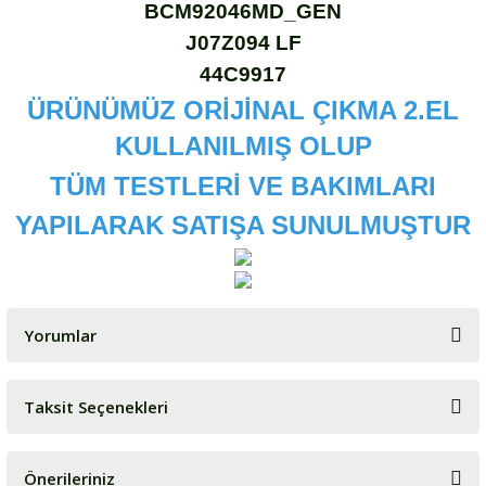
BCM92046MD_GEN
J07Z094 LF
44C9917
ÜRÜNÜMÜZ ORİJİNAL ÇIKMA 2.EL
KULLANILMIŞ OLUP
TÜM TESTLERİ VE BAKIMLARI
YAPILARAK SATIŞA SUNULMUŞTUR
Yorumlar
Taksit Seçenekleri
Bu ürüne ilk yorumu siz yapın!
Önerileriniz
Yorum Yaz