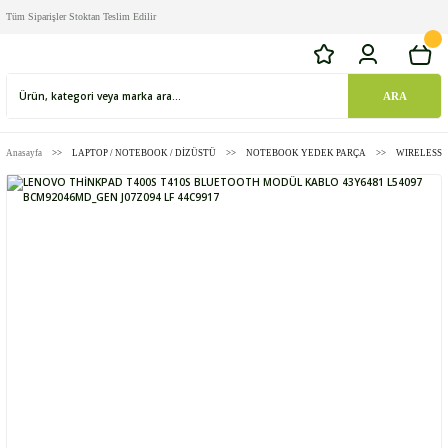
Tüm Siparişler Stoktan Teslim Edilir
ARA
Anasayfa
LAPTOP / NOTEBOOK / DİZÜSTÜ
NOTEBOOK YEDEK PARÇA
WIRELESS 