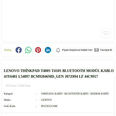
Fiyatı Düşünce Haber Ver
Tavsiye Et
Paylaş
LENOVO THİNKPAD T400S T410S BLUETOOTH MODÜL KABLO
43Y6481 L54097 BCM92046MD_GEN J07Z094 LF 44C9917
(0) Yorum -
25430 Puan
Kategori
WIRELESS KARTI / BLUETOOTH KARTI / MODEM KARTI
Marka
LENOVO
Stok Kodu
BUCKS1C44K