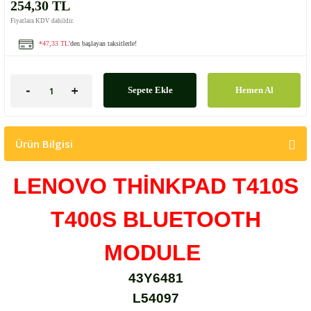
254,30 TL
Fiyatlara KDV dahildir.
*47,33 TL
'den başlayan taksitlerle!
Sepete Ekle
Hemen Al
Ürün Bilgisi
LENOVO THİNKPAD T410S
T400S BLUETOOTH
MODULE
43Y6481
L54097