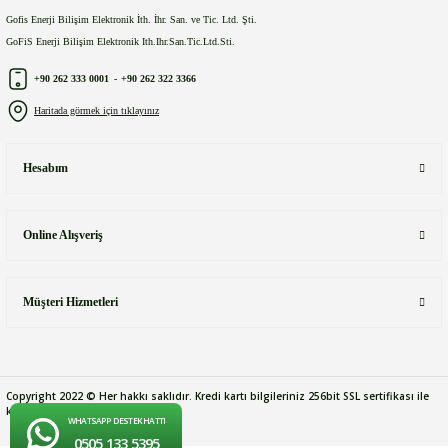
Gofis Enerji Bilişim Elektronik İth. İhr. San. ve Tic. Ltd. Şti.
GoFiS Enerji Bilişim Elektronik Ith.Ihr.San.Tic.Ltd.Sti.
+90 262 333 0001
-
+90 262 322 3366
Haritada görmek için tıklayınız
Hesabım
Online Alışveriş
Müşteri Hizmetleri
Copyright 2022 © Her hakkı saklıdır. Kredi kartı bilgileriniz 256bit SSL sertifikası ile
korunmaktadır.
WHATSAPP DESTEK HATTI
0505 133 5395