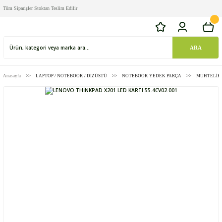
Tüm Siparişler Stoktan Teslim Edilir
ARA
Anasayfa
LAPTOP / NOTEBOOK / DİZÜSTÜ
NOTEBOOK YEDEK PARÇA
MUHTELİF 