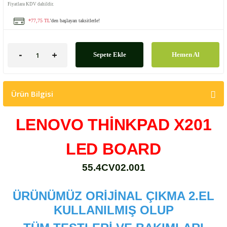
Fiyatlara KDV dahildir.
*77,75 TL
'den başlayan taksitlerle!
Sepete Ekle
Hemen Al
Ürün Bilgisi
LENOVO THİNKPAD X201
LED BOARD
55.4CV02.001
ÜRÜNÜMÜZ ORİJİNAL ÇIKMA 2.EL
KULLANILMIŞ OLUP