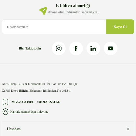
Ürün bilgilerinde hatalar bulunuyor.
E-bülten aboneliği
Ürün fiyatı diğer sitelerden daha pahalı.
Abone olun indirimleri kaçırmayın.
Bu ürüne benzer farklı alternatifler olmalı.
Kayıt Ol
Bizi Takip Edin
Gönder
Gofis Enerji Bilişim Elektronik İth. İhr. San. ve Tic. Ltd. Şti.
GoFiS Enerji Bilişim Elektronik Ith.Ihr.San.Tic.Ltd.Sti.
+90 262 333 0001
-
+90 262 322 3366
Haritada görmek için tıklayınız
Hesabım