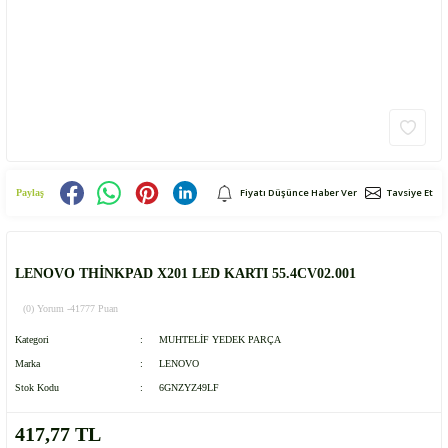
Fiyatı Düşünce Haber Ver
Tavsiye Et
Paylaş
LENOVO THİNKPAD X201 LED KARTI 55.4CV02.001
(0) Yorum -
41777 Puan
Kategori
MUHTELİF YEDEK PARÇA
Marka
LENOVO
Stok Kodu
6GNZYZ49LF
417,77 TL