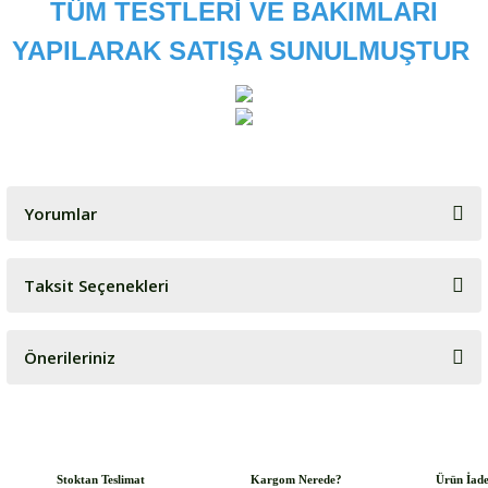
TÜM TESTLERİ VE BAKIMLARI
YAPILARAK SATIŞA SUNULMUŞTUR
Yorumlar
Taksit Seçenekleri
Bu ürüne ilk yorumu siz yapın!
Önerileriniz
Yorum Yaz
Bu ürünün fiyat bilgisi, resim, ürün açıklamalarında ve diğer
konularda yetersiz gördüğünüz noktaları öneri formunu kullanarak
tarafımıza iletebilirsiniz.
Görüş ve önerileriniz için teşekkür ederiz.
Stoktan Teslimat
Kargom Nerede?
Ürün İad