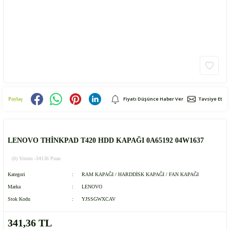
Fiyatı Düşünce Haber Ver
Tavsiye Et
Paylaş
LENOVO THİNKPAD T420 HDD KAPAĞI 0A65192 04W1637
(0) Yorum -
34136 Puan
Kategori
RAM KAPAĞI / HARDDİSK KAPAĞI / FAN KAPAĞI
Marka
LENOVO
Stok Kodu
YJSSGWXCAV
341,36 TL