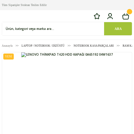
Tüm Siparişler Stoktan Teslim Edilir
ARA
Anasayfa
LAPTOP / NOTEBOOK / DİZÜSTÜ
NOTEBOOK KASA PARÇALARI
RAM KAP
YENİ