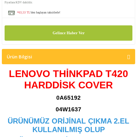
Fiyatlara KDV dahildir.
*63,53 TL
'den başlayan taksitlerle!
Gelince Haber Ver
Ürün Bilgisi
LENOVO THİNKPAD T420
HARDDİSK COVER
0A65192
04W1637
ÜRÜNÜMÜZ ORİJİNAL ÇIKMA 2.EL
KULLANILMIŞ OLUP