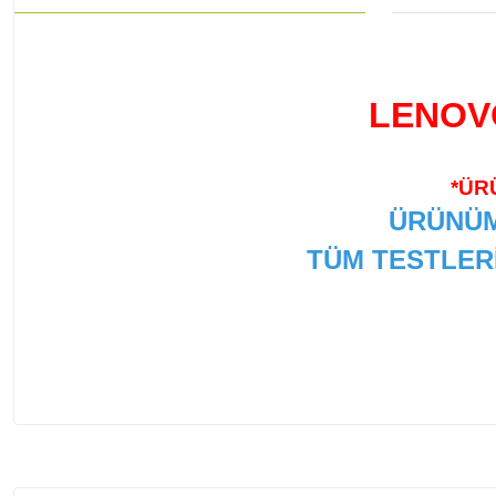
LENOV
*ÜR
ÜRÜNÜM
TÜM TESTLER
Bu ürünün fiyat bilgisi, resim, ürün açıklamalarında ve
Görüş ve önerileriniz için teşekkür ederiz.
Ürün resmi kalitesiz, bozuk veya görüntülenemiyor.