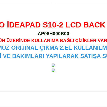
O İDEAPAD S10-2 LCD BACK
AP08H000B00
ÜN ÜZERİNDE KULLANIMA BAĞLI ÇİZİKLER VAR
ÜZ ORİJİNAL ÇIKMA 2.EL KULLANILM
İ VE BAKIMLARI YAPILARAK SATIŞA
 diğer konularda yetersiz gördüğünüz noktaları öneri formunu kullanarak
Bu ürüne ilk yorumu siz yapın!