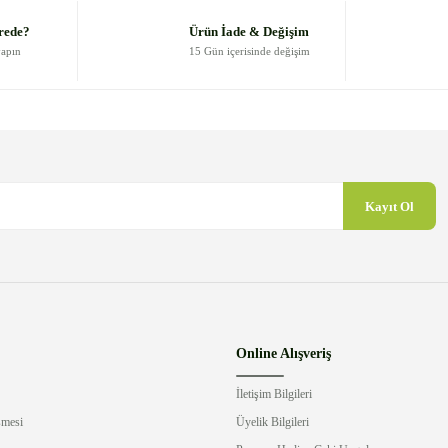
Yorum Yaz
rede?
Ürün İade & Değişim
yapın
15 Gün içerisinde değişim
Kayıt Ol
Gönder
Online Alışveriş
İletişim Bilgileri
şmesi
Üyelik Bilgileri