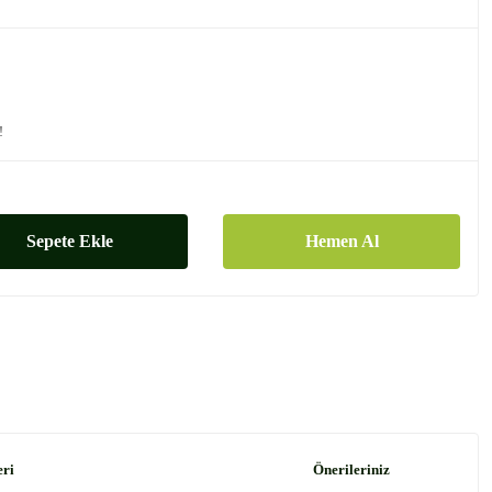
!
Sepete Ekle
Hemen Al
eri
Önerileriniz