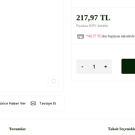
217,97 TL
Fiyatlara KDV dahildir.
*40,57 TL
'den başlayan taksitlerle
şünce Haber Ver
Tavsiye Et
Yorumlar
Taksit Seçenekl