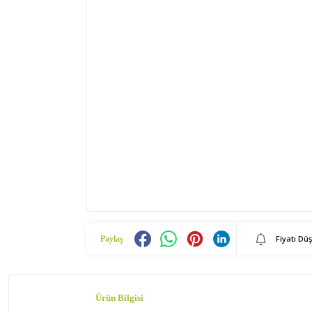
Fiyatı Dü
Paylaş
Ürün Bilgisi