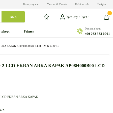
Kampanyalar
Yardım & Destek
Hakkımızda
İletişim
ARA
Üye Girişi
/
Üye Ol
Danışma hattı
tokopi
Printer
+90 262 333 0001
ARKA KAPAK AP08H000B00 LCD BACK COVER
-2 LCD EKRAN ARKA KAPAK AP08H000B00 LCD
 LCD EKRAN ARKA KAPAK
N2X