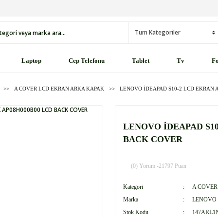
Laptop
Cep Telefonu
Tablet
Tv
Fo
A COVER LCD EKRAN ARKA KAPAK
LENOVO İDEAPAD S10-2 LCD EKRAN 
LENOVO İDEAPAD S10
BACK COVER
(0) Yorum -
21797 Puan
Kategori
A COVER
Marka
LENOVO
Stok Kodu
147ARL1