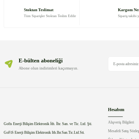
Ürün açıklamasında eksik bilgiler bulunuyor.
Stoktan Teslimat
Kargom Ne
Ürün bilgilerinde hatalar bulunuyor.
Tüm Siparişler Stoktan Teslim Edilir
Sipariş takibi 
Ürün fiyatı diğer sitelerden daha pahalı.
Bu ürüne benzer farklı alternatifler olmalı.
E-bülten aboneliği
Abone olun indirimleri kaçırmayın.
Hesabım
Alışveriş Bilgileri
Gofis Enerji Bilişim Elektronik İth. İhr. San. ve Tic. Ltd. Şti.
Mesafeli Satış Sözle
GoFiS Enerji Bilişim Elektronik Ith.Ihr.San.Tic.Ltd.Sti.