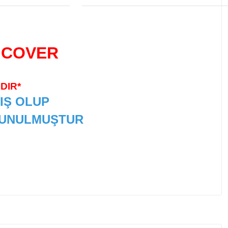
 COVER
DIR*
IŞ OLUP
 SUNULMUŞTUR
 tarafımıza iletebilirsiniz.