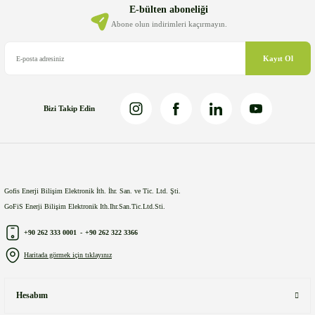
Ürün bilgilerinde hatalar bulunuyor.
E-bülten aboneliği
Ürün fiyatı diğer sitelerden daha pahalı.
Abone olun indirimleri kaçırmayın.
Bu ürüne benzer farklı alternatifler olmalı.
Kayıt Ol
Bizi Takip Edin
Gönder
Gofis Enerji Bilişim Elektronik İth. İhr. San. ve Tic. Ltd. Şti.
GoFiS Enerji Bilişim Elektronik Ith.Ihr.San.Tic.Ltd.Sti.
+90 262 333 0001
-
+90 262 322 3366
Haritada görmek için tıklayınız
Hesabım