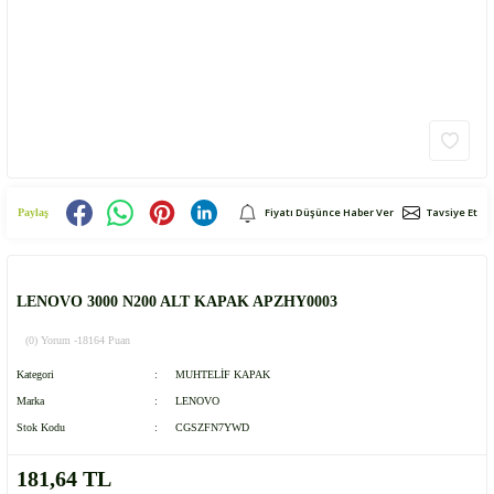
Fiyatı Düşünce Haber Ver
Tavsiye Et
Paylaş
LENOVO 3000 N200 ALT KAPAK APZHY0003
(0) Yorum -
18164 Puan
Kategori
MUHTELİF KAPAK
Marka
LENOVO
Stok Kodu
CGSZFN7YWD
181,64 TL