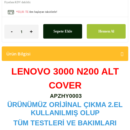
Fiyatlara KDV dahildir.
*33,81 TL
'den başlayan taksitlerle!
Sepete Ekle
Hemen Al
Ürün Bilgisi
LENOVO 3000 N200 ALT
COVER
APZHY0003
ÜRÜNÜMÜZ ORİJİNAL ÇIKMA 2.EL
KULLANILMIŞ OLUP
TÜM TESTLERİ VE BAKIMLARI