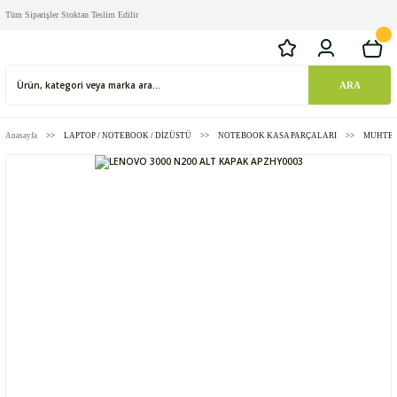
Tüm Siparişler Stoktan Teslim Edilir
ARA
Anasayfa
LAPTOP / NOTEBOOK / DİZÜSTÜ
NOTEBOOK KASA PARÇALARI
MUHTEL