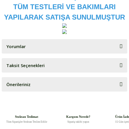
TÜM TESTLERİ VE BAKIMLARI
YAPILARAK SATIŞA SUNULMUŞTUR
Yorumlar
Taksit Seçenekleri
Bu ürüne ilk yorumu siz yapın!
Önerileriniz
Yorum Yaz
Bu ürünün fiyat bilgisi, resim, ürün açıklamalarında ve diğer
konularda yetersiz gördüğünüz noktaları öneri formunu kullanarak
tarafımıza iletebilirsiniz.
Görüş ve önerileriniz için teşekkür ederiz.
Stoktan Teslimat
Kargom Nerede?
Ürün İad
Tüm Siparişler Stoktan Teslim Edilir
Sipariş takibi yapın
15 Gün içer
Ürün resmi kalitesiz, bozuk veya görüntülenemiyor.