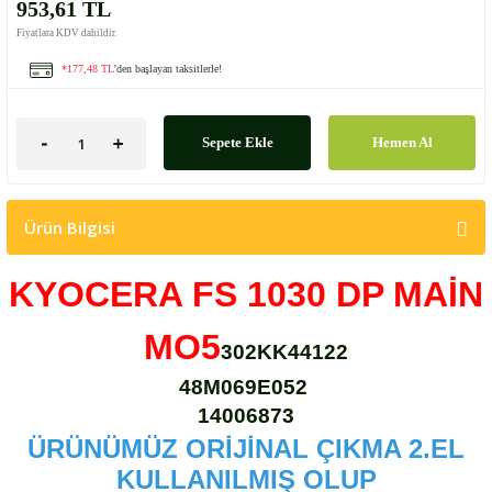
953,61 TL
Fiyatlara KDV dahildir.
*177,48 TL
'den başlayan taksitlerle!
Sepete Ekle
Hemen Al
Ürün Bilgisi
KYOCERA FS 1030 DP MAİN
MO5
302KK44122
48M069E052
14006873
ÜRÜNÜMÜZ ORİJİNAL ÇIKMA 2.EL
KULLANILMIŞ OLUP