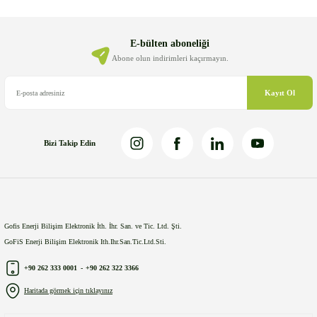
Ürün açıklamasında eksik bilgiler bulunuyor.
Ürün bilgilerinde hatalar bulunuyor.
E-bülten aboneliği
Ürün fiyatı diğer sitelerden daha pahalı.
Abone olun indirimleri kaçırmayın.
Bu ürüne benzer farklı alternatifler olmalı.
Kayıt Ol
Bizi Takip Edin
Gönder
Gofis Enerji Bilişim Elektronik İth. İhr. San. ve Tic. Ltd. Şti.
GoFiS Enerji Bilişim Elektronik Ith.Ihr.San.Tic.Ltd.Sti.
+90 262 333 0001
-
+90 262 322 3366
Haritada görmek için tıklayınız