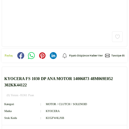
Fiyatı Düşünce Haber Ver
Tavsiye Et
Paylaş
KYOCERA FS 1030 DP ANA MOTOR 14006873 48M069E052
302KK44122
(0) Yorum -
95361 Puan
Kategori
MOTOR / CLUTCH / SOLENOID
Marka
KYOCERA
Stok Kodu
KUGFW4LJSB