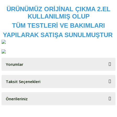
ÜRÜNÜMÜZ ORİJİNAL ÇIKMA 2.EL
KULLANILMIŞ OLUP
TÜM TESTLERİ VE BAKIMLARI
YAPILARAK SATIŞA SUNULMUŞTUR
Yorumlar
Taksit Seçenekleri
Bu ürüne ilk yorumu siz yapın!
Önerileriniz
Yorum Yaz
Bu ürünün fiyat bilgisi, resim, ürün açıklamalarında ve diğer
konularda yetersiz gördüğünüz noktaları öneri formunu kullanarak