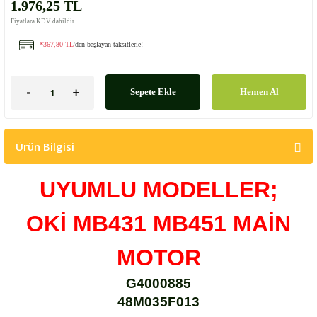
1.976,25 TL
Fiyatlara KDV dahildir.
*367,80 TL
'den başlayan taksitlerle!
Sepete Ekle
Hemen Al
Ürün Bilgisi
UYUMLU MODELLER;
OKİ MB431 MB451
MAİN
MOTOR
G4000885
48M035F013