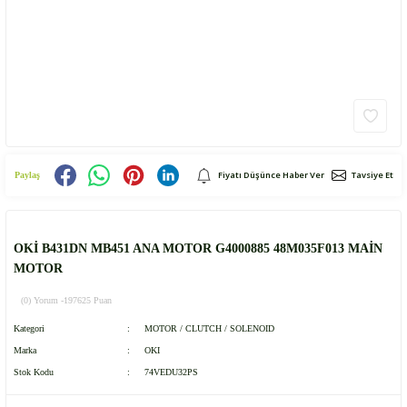
Fiyatı Düşünce Haber Ver
Tavsiye Et
Paylaş
OKİ B431DN MB451 ANA MOTOR G4000885 48M035F013 MAİN
MOTOR
(0) Yorum -
197625 Puan
Kategori
MOTOR / CLUTCH / SOLENOID
Marka
OKI
Stok Kodu
74VEDU32PS