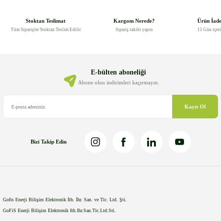
tarafımıza iletebilirsiniz.
Görüş ve önerileriniz için teşekkür ederiz.
Stoktan Teslimat
Kargom Nerede?
Ürün İad
Tüm Siparişler Stoktan Teslim Edilir
Sipariş takibi yapın
15 Gün içer
Ürün resmi kalitesiz, bozuk veya görüntülenemiyor.
Ürün açıklamasında eksik bilgiler bulunuyor.
Ürün bilgilerinde hatalar bulunuyor.
E-bülten aboneliği
Ürün fiyatı diğer sitelerden daha pahalı.
Abone olun indirimleri kaçırmayın.
Bu ürüne benzer farklı alternatifler olmalı.
Kayıt Ol
Bizi Takip Edin
Gönder
Gofis Enerji Bilişim Elektronik İth. İhr. San. ve Tic. Ltd. Şti.
GoFiS Enerji Bilişim Elektronik Ith.Ihr.San.Tic.Ltd.Sti.