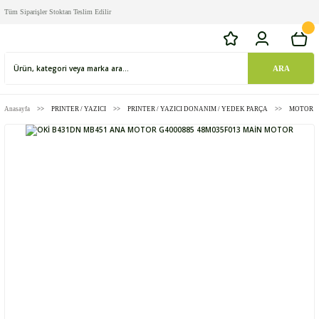
Tüm Siparişler Stoktan Teslim Edilir
ARA
Anasayfa
PRINTER / YAZICI
PRINTER / YAZICI DONANIM / YEDEK PARÇA
MOTOR /