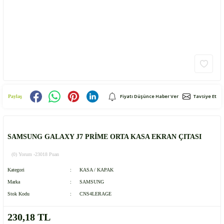
Fiyatı Düşünce Haber Ver
Tavsiye Et
Paylaş
SAMSUNG GALAXY J7 PRİME ORTA KASA EKRAN ÇITASI
(0) Yorum -
23018 Puan
Kategori
KASA / KAPAK
Marka
SAMSUNG
Stok Kodu
CNS4LERAGE
230,18 TL