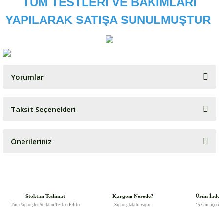
TÜM TESTLERİ VE BAKIMLARI
YAPILARAK SATIŞA SUNULMUŞTUR
Yorumlar
Taksit Seçenekleri
Bu ürüne ilk yorumu siz yapın!
Önerileriniz
Yorum Yaz
Bu ürünün fiyat bilgisi, resim, ürün açıklamalarında ve diğer
konularda yetersiz gördüğünüz noktaları öneri formunu kullanarak
tarafımıza iletebilirsiniz.
Görüş ve önerileriniz için teşekkür ederiz.
Stoktan Teslimat
Kargom Nerede?
Ürün İad
Tüm Siparişler Stoktan Teslim Edilir
Sipariş takibi yapın
15 Gün içer
Ürün resmi kalitesiz, bozuk veya görüntülenemiyor.