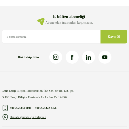
Ürün açıklamasında eksik bilgiler bulunuyor.
Ürün bilgilerinde hatalar bulunuyor.
E-bülten aboneliği
Ürün fiyatı diğer sitelerden daha pahalı.
Abone olun indirimleri kaçırmayın.
Bu ürüne benzer farklı alternatifler olmalı.
Kayıt Ol
Bizi Takip Edin
Gönder
Gofis Enerji Bilişim Elektronik İth. İhr. San. ve Tic. Ltd. Şti.
GoFiS Enerji Bilişim Elektronik Ith.Ihr.San.Tic.Ltd.Sti.
+90 262 333 0001
-
+90 262 322 3366
Haritada görmek için tıklayınız