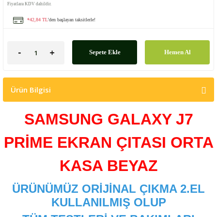
Fiyatlara KDV dahildir.
*42,84 TL
'den başlayan taksitlerle!
Sepete Ekle
Hemen Al
Ürün Bilgisi
SAMSUNG GALAXY J7
PRİME EKRAN ÇITASI ORTA
KASA BEYAZ
ÜRÜNÜMÜZ ORİJİNAL ÇIKMA 2.EL
KULLANILMIŞ OLUP