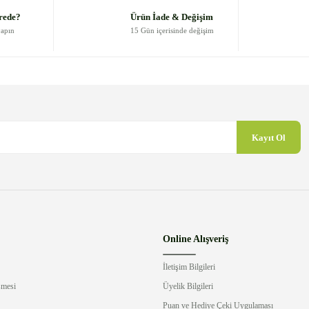
Yorum Yaz
rede?
Ürün İade & Değişim
yapın
15 Gün içerisinde değişim
Kayıt Ol
Gönder
Online Alışveriş
İletişim Bilgileri
şmesi
Üyelik Bilgileri
Puan ve Hediye Çeki Uygulaması