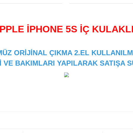
PPLE İPHONE 5S İÇ KULAKL
ÜZ ORİJİNAL ÇIKMA 2.EL KULLANILM
İ VE BAKIMLARI YAPILARAK SATIŞA
 diğer konularda yetersiz gördüğünüz noktaları öneri formunu kullanarak
Bu ürüne ilk yorumu siz yapın!