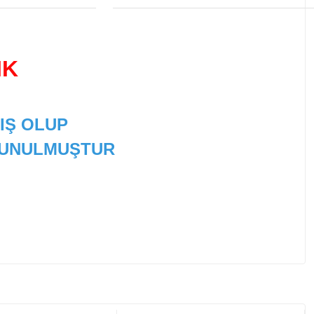
IK
IŞ OLUP
 SUNULMUŞTUR
 tarafımıza iletebilirsiniz.