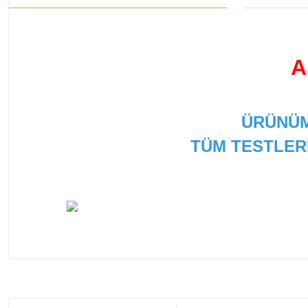
A
ÜRÜNÜM
TÜM TESTLER
Bu ürünün fiyat bilgisi, resim, ürün açıklamalarında ve
Görüş ve önerileriniz için teşekkür ederiz.
Ürün resmi kalitesiz, bozuk veya görüntülenemiyor.