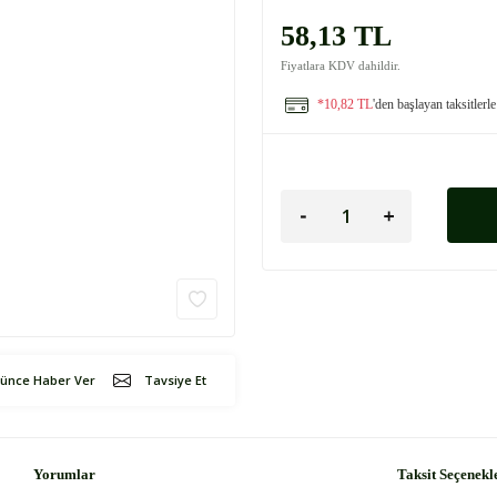
58,13 TL
Fiyatlara KDV dahildir.
*10,82 TL
'den başlayan taksitlerle
şünce Haber Ver
Tavsiye Et
Yorumlar
Taksit Seçenekl