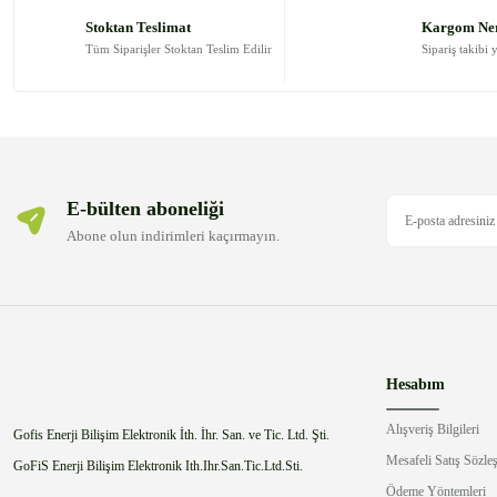
Ürün açıklamasında eksik bilgiler bulunuyor.
Stoktan Teslimat
Kargom Ne
Ürün bilgilerinde hatalar bulunuyor.
Tüm Siparişler Stoktan Teslim Edilir
Sipariş takibi 
Ürün fiyatı diğer sitelerden daha pahalı.
Bu ürüne benzer farklı alternatifler olmalı.
E-bülten aboneliği
Abone olun indirimleri kaçırmayın.
Hesabım
Alışveriş Bilgileri
Gofis Enerji Bilişim Elektronik İth. İhr. San. ve Tic. Ltd. Şti.
Mesafeli Satış Sözle
GoFiS Enerji Bilişim Elektronik Ith.Ihr.San.Tic.Ltd.Sti.
Ödeme Yöntemleri