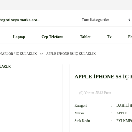
Laptop
Cep Telefonu
Tablet
Tv
Fo
OPARLÖR / İÇ KULAKLIK
APPLE İPHONE 5S İÇ KULAKLIK
APPLE İPHONE 5S İÇ
(0) Yorum -
5813 Puan
Kategori
DAHİLİ 
Marka
APPLE
Stok Kodu
PYLKMP