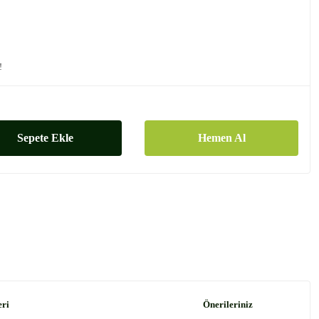
!
Sepete Ekle
Hemen Al
eri
Önerileriniz