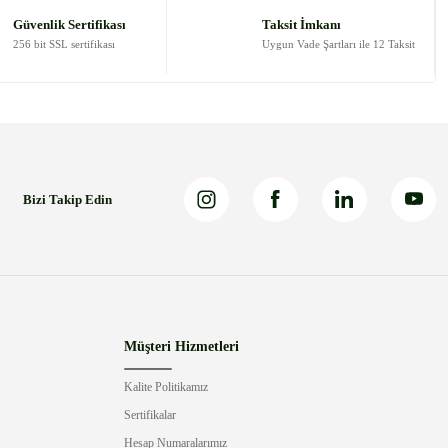
Güvenlik Sertifikası
Taksit İmkanı
256 bit SSL sertifikası
Uygun Vade Şartları ile 12 Taksit
Bizi Takip Edin
Müşteri Hizmetleri
Kalite Politikamız
Sertifikalar
Hesap Numaralarımız