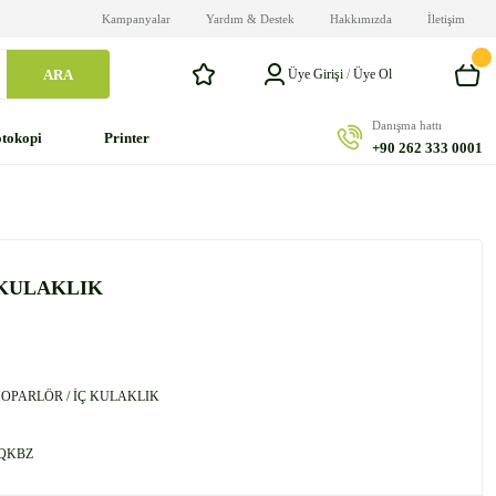
Kampanyalar
Yardım & Destek
Hakkımızda
İletişim
ARA
Üye Girişi
/
Üye Ol
Danışma hattı
tokopi
Printer
+90 262 333 0001
 KULAKLIK
HOPARLÖR / İÇ KULAKLIK
QKBZ