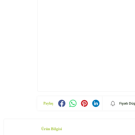
Fiyatı Dü
Paylaş
Ürün Bilgisi