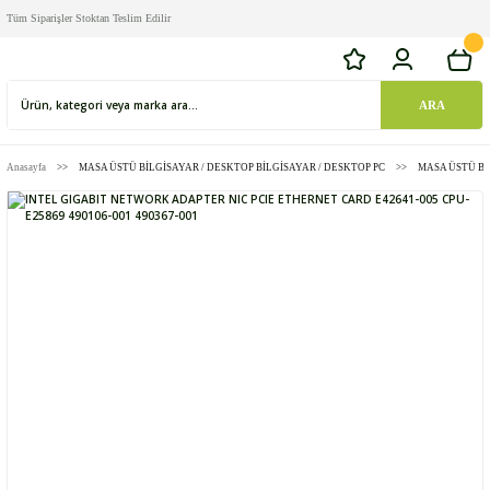
Tüm Siparişler Stoktan Teslim Edilir
ARA
Anasayfa
MASA ÜSTÜ BİLGİSAYAR / DESKTOP BİLGİSAYAR / DESKTOP PC
MASA ÜSTÜ Bİ