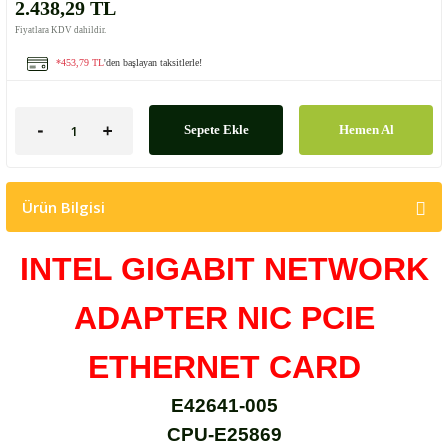
2.438,29 TL
Fiyatlara KDV dahildir.
*453,79 TL
'den başlayan taksitlerle!
Sepete Ekle
Hemen Al
Ürün Bilgisi
INTEL GIGABIT NETWORK
ADAPTER NIC PCIE
ETHERNET CARD
E42641-005
CPU-E25869