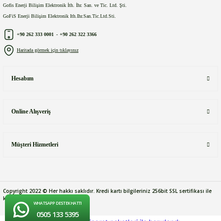
Gofis Enerji Bilişim Elektronik İth. İhr. San. ve Tic. Ltd. Şti.
GoFiS Enerji Bilişim Elektronik Ith.Ihr.San.Tic.Ltd.Sti.
+90 262 333 0001
-
+90 262 322 3366
Haritada görmek için tıklayınız
Hesabım
Online Alışveriş
Müşteri Hizmetleri
Copyright 2022 © Her hakkı saklıdır. Kredi kartı bilgileriniz 256bit SSL sertifikası ile
korunmaktadır.
WHATSAPP DESTEK HATTI
0505 133 5395