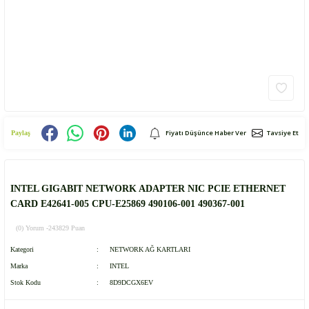
Fiyatı Düşünce Haber Ver
Tavsiye Et
Paylaş
INTEL GIGABIT NETWORK ADAPTER NIC PCIE ETHERNET
CARD E42641-005 CPU-E25869 490106-001 490367-001
(0) Yorum -
243829 Puan
Kategori
NETWORK AĞ KARTLARI
Marka
INTEL
Stok Kodu
8D9DCGX6EV