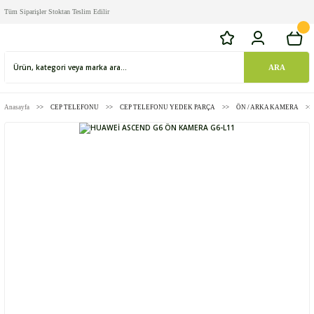
Tüm Siparişler Stoktan Teslim Edilir
ARA
Anasayfa
CEP TELEFONU
CEP TELEFONU YEDEK PARÇA
ÖN / ARKA KAMERA