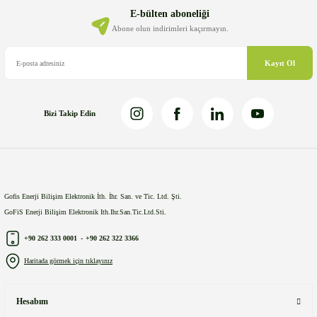
Ürün bilgilerinde hatalar bulunuyor.
E-bülten aboneliği
Ürün fiyatı diğer sitelerden daha pahalı.
Abone olun indirimleri kaçırmayın.
Bu ürüne benzer farklı alternatifler olmalı.
Kayıt Ol
Bizi Takip Edin
Gönder
Gofis Enerji Bilişim Elektronik İth. İhr. San. ve Tic. Ltd. Şti.
GoFiS Enerji Bilişim Elektronik Ith.Ihr.San.Tic.Ltd.Sti.
+90 262 333 0001
-
+90 262 322 3366
Haritada görmek için tıklayınız
Hesabım