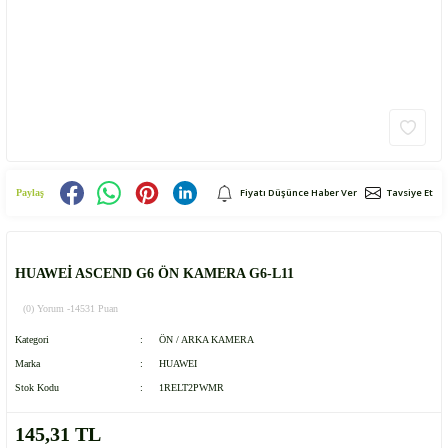
Fiyatı Düşünce Haber Ver
Tavsiye Et
Paylaş
HUAWEİ ASCEND G6 ÖN KAMERA G6-L11
(0) Yorum -
14531 Puan
Kategori
ÖN / ARKA KAMERA
Marka
HUAWEI
Stok Kodu
1RELT2PWMR
145,31 TL