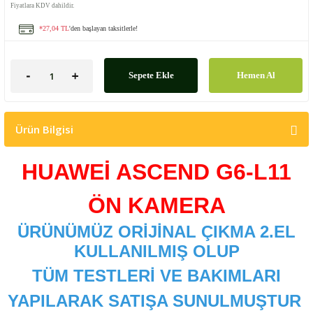
Fiyatlara KDV dahildir.
*27,04 TL
'den başlayan taksitlerle!
Sepete Ekle
Hemen Al
Ürün Bilgisi
HUAWEİ ASCEND G6-L11
ÖN KAMERA
ÜRÜNÜMÜZ ORİJİNAL ÇIKMA 2.EL
KULLANILMIŞ OLUP
TÜM TESTLERİ VE BAKIMLARI
YAPILARAK SATIŞA SUNULMUŞTUR