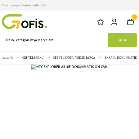
Tüm Siparişler Stoktan Teslim Edilir
ARA
Anasayfa
CEP TELEFONU
CEP TELEFONU YEDEK PARÇA
EKRAN / DOKUNMATİK