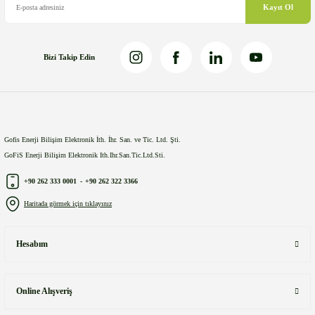
Kayıt Ol
Bizi Takip Edin
Gönder
Gofis Enerji Bilişim Elektronik İth. İhr. San. ve Tic. Ltd. Şti.
GoFiS Enerji Bilişim Elektronik Ith.Ihr.San.Tic.Ltd.Sti.
+90 262 333 0001
-
+90 262 322 3366
Haritada görmek için tıklayınız
Hesabım
Online Alışveriş