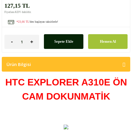
127,15 TL
Fiyatlara KDV dahildir.
*23,66 TL
'den başlayan taksitlerle!
Sepete Ekle
Hemen Al
Ürün Bilgisi
HTC EXPLORER A310E ÖN
CAM DOKUNMATİK