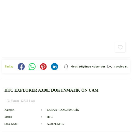
Fiyatı Düşünce Haber Ver
Tavsiye Et
Paylaş
HTC EXPLORER A310E DOKUNMATİK ÖN CAM
(0) Yorum -
12715 Puan
Kategori
EKRAN / DOKUNMATİK
Marka
HTC
Stok Kodu
A731ZLKFC7