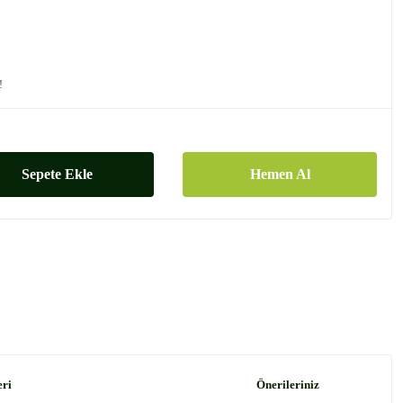
!
Sepete Ekle
Hemen Al
eri
Önerileriniz