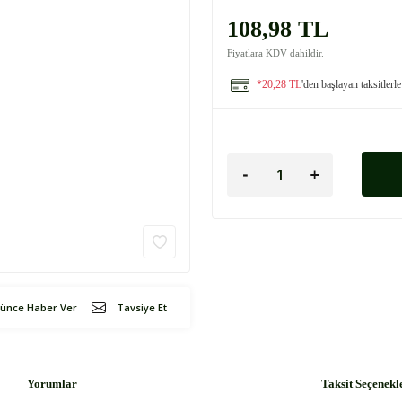
108,98 TL
Fiyatlara KDV dahildir.
*20,28 TL
'den başlayan taksitlerle
şünce Haber Ver
Tavsiye Et
Yorumlar
Taksit Seçenekl