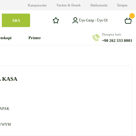
Kampanyalar
Yardım & Destek
Hakkımızda
İletişim
ARA
Üye Girişi
/
Üye Ol
Danışma hattı
tokopi
Printer
+90 262 333 0001
A KASA
KAPAK
MVWYM