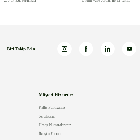
256 bit SSL sertifikası
Uygun Vade Şartları ile 12 Taksit
Bizi Takip Edin
Müşteri Hizmetleri
Kalite Politikamız
Sertifikalar
Hesap Numaralarımız
İletişim Formu