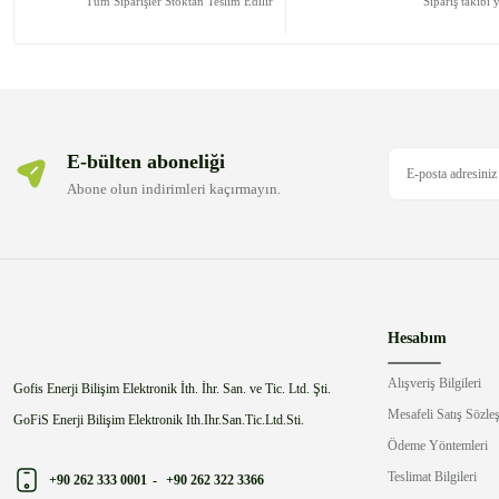
Tüm Siparişler Stoktan Teslim Edilir
Sipariş takibi 
Ürün fiyatı diğer sitelerden daha pahalı.
Bu ürüne benzer farklı alternatifler olmalı.
E-bülten aboneliği
Abone olun indirimleri kaçırmayın.
Hesabım
Alışveriş Bilgileri
Gofis Enerji Bilişim Elektronik İth. İhr. San. ve Tic. Ltd. Şti.
Mesafeli Satış Sözle
GoFiS Enerji Bilişim Elektronik Ith.Ihr.San.Tic.Ltd.Sti.
Ödeme Yöntemleri
Teslimat Bilgileri
+90 262 333 0001
-
+90 262 322 3366