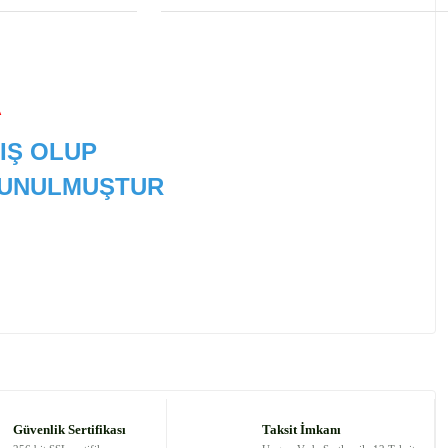
A
IŞ OLUP
 SUNULMUŞTUR
 tarafımıza iletebilirsiniz.
Güvenlik Sertifikası
Taksit İmkanı