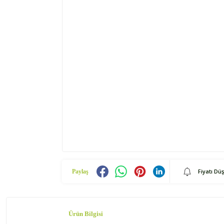
Fiyatı Dü
Paylaş
Ürün Bilgisi