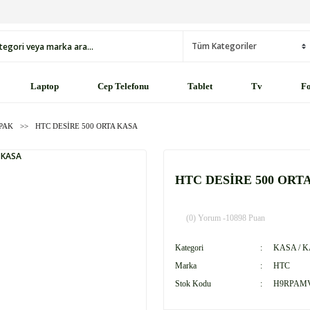
Laptop
Cep Telefonu
Tablet
Tv
Fo
APAK
HTC DESİRE 500 ORTA KASA
HTC DESİRE 500 ORT
(0) Yorum -
10898 Puan
Kategori
KASA / 
Marka
HTC
Stok Kodu
H9RPA