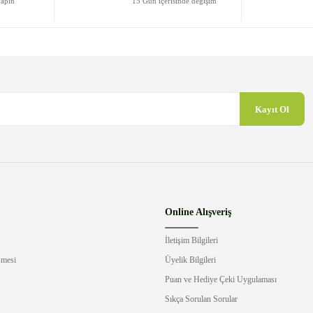
yapın
15 Gün içerisinde değişim
Kayıt Ol
Gönder
Online Alışveriş
İletişim Bilgileri
şmesi
Üyelik Bilgileri
Puan ve Hediye Çeki Uygulaması
Sıkça Sorulan Sorular