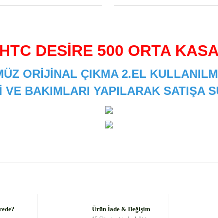
HTC DESİRE 500 ORTA KAS
ÜZ ORİJİNAL ÇIKMA 2.EL KULLANILM
İ VE BAKIMLARI YAPILARAK SATIŞA
 diğer konularda yetersiz gördüğünüz noktaları öneri formunu kullanarak
Bu ürüne ilk yorumu siz yapın!
Yorum Yaz
rede?
Ürün İade & Değişim