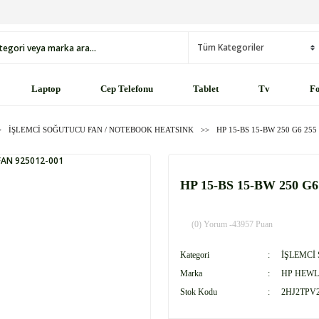
Laptop
Cep Telefonu
Tablet
Tv
Fo
İŞLEMCİ SOĞUTUCU FAN / NOTEBOOK HEATSINK
HP 15-BS 15-BW 250 G6 255
HP 15-BS 15-BW 250 G6
(0) Yorum -
43957 Puan
Kategori
İŞLEMCİ
Marka
HP HEWL
Stok Kodu
2HJ2TPV