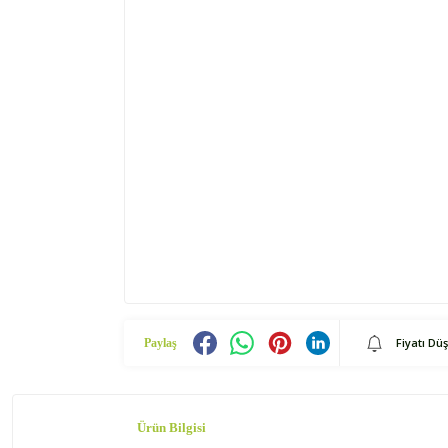
Fiyatı Dü
Paylaş
Ürün Bilgisi