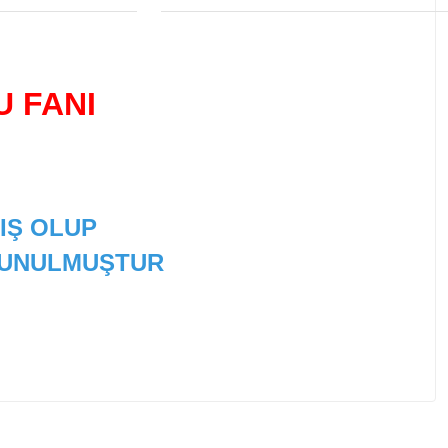
U FANI
IŞ OLUP
 SUNULMUŞTUR
 tarafımıza iletebilirsiniz.