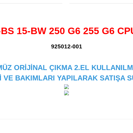
-BS 15-BW 250 G6 255 G6 CP
925012-001
ÜZ ORİJİNAL ÇIKMA 2.EL KULLANILM
İ VE BAKIMLARI YAPILARAK SATIŞA
 diğer konularda yetersiz gördüğünüz noktaları öneri formunu kullanarak
Bu ürüne ilk yorumu siz yapın!