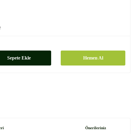
!
Sepete Ekle
Hemen Al
eri
Önerileriniz