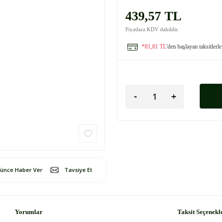
439,57 TL
Fiyatlara KDV dahildir.
*81,81 TL
'den başlayan taksitlerle
şünce Haber Ver
Tavsiye Et
Yorumlar
Taksit Seçenekl