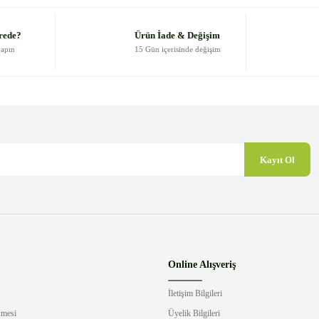
Yorum Yaz
rede?
Ürün İade & Değişim
yapın
15 Gün içerisinde değişim
Kayıt Ol
Gönder
Online Alışveriş
İletişim Bilgileri
şmesi
Üyelik Bilgileri