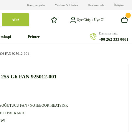
Kampanyalar
Yardım & Destek
Hakkımızda
İletişim
ARA
Üye Girişi
/
Üye Ol
Danışma hattı
tokopi
Printer
+90 262 333 0001
 G6 FAN 925012-001
 255 G6 FAN 925012-001
 SOĞUTUCU FAN / NOTEBOOK HEATSINK
ETT PACKARD
2W1