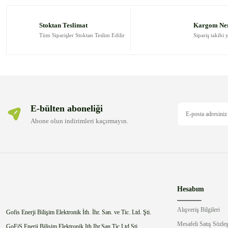
Ürün resmi kalitesiz, bozuk veya görüntülenemiyor.
Ürün açıklamasında eksik bilgiler bulunuyor.
Stoktan Teslimat
Kargom Ne
Ürün bilgilerinde hatalar bulunuyor.
Tüm Siparişler Stoktan Teslim Edilir
Sipariş takibi 
Ürün fiyatı diğer sitelerden daha pahalı.
Bu ürüne benzer farklı alternatifler olmalı.
E-bülten aboneliği
Abone olun indirimleri kaçırmayın.
Hesabım
Alışveriş Bilgileri
Gofis Enerji Bilişim Elektronik İth. İhr. San. ve Tic. Ltd. Şti.
Mesafeli Satış Sözle
GoFiS Enerji Bilişim Elektronik Ith.Ihr.San.Tic.Ltd.Sti.