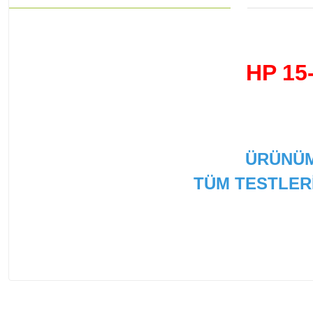
HP 15
ÜRÜNÜM
TÜM TESTLER
Bu ürünün fiyat bilgisi, resim, ürün açıklamalarında ve
Görüş ve önerileriniz için teşekkür ederiz.