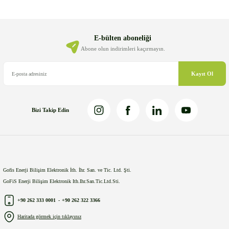
Ürün resmi kalitesiz, bozuk veya görüntülenemiyor.
Ürün açıklamasında eksik bilgiler bulunuyor.
Ürün bilgilerinde hatalar bulunuyor.
E-bülten aboneliği
Ürün fiyatı diğer sitelerden daha pahalı.
Abone olun indirimleri kaçırmayın.
Bu ürüne benzer farklı alternatifler olmalı.
Kayıt Ol
Bizi Takip Edin
Gönder
Gofis Enerji Bilişim Elektronik İth. İhr. San. ve Tic. Ltd. Şti.
GoFiS Enerji Bilişim Elektronik Ith.Ihr.San.Tic.Ltd.Sti.
+90 262 333 0001
-
+90 262 322 3366
Haritada görmek için tıklayınız