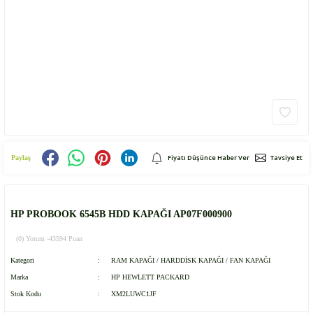
Fiyatı Düşünce Haber Ver
Tavsiye Et
Paylaş
HP PROBOOK 6545B HDD KAPAĞI AP07F000900
(0) Yorum -
43594 Puan
Kategori
RAM KAPAĞI / HARDDİSK KAPAĞI / FAN KAPAĞI
Marka
HP HEWLETT PACKARD
Stok Kodu
XM2LUWC1JF