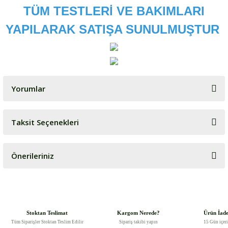
TÜM TESTLERİ VE BAKIMLARI
YAPILARAK SATIŞA SUNULMUŞTUR
Yorumlar
Taksit Seçenekleri
Bu ürüne ilk yorumu siz yapın!
Önerileriniz
Yorum Yaz
Bu ürünün fiyat bilgisi, resim, ürün açıklamalarında ve diğer
konularda yetersiz gördüğünüz noktaları öneri formunu kullanarak
tarafımıza iletebilirsiniz.
Görüş ve önerileriniz için teşekkür ederiz.
Stoktan Teslimat
Kargom Nerede?
Ürün İad
Tüm Siparişler Stoktan Teslim Edilir
Sipariş takibi yapın
15 Gün içer