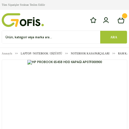
Tüm Siparişler Stoktan Teslim Edilir
ARA
Anasayfa
LAPTOP / NOTEBOOK / DİZÜSTÜ
NOTEBOOK KASA PARÇALARI
RAM KAP