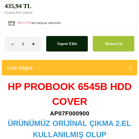
435,94 TL
Fiyatlara KDV dahildir.
*81,13 TL
'den başlayan taksitlerle!
Sepete Ekle
Hemen Al
Ürün Bilgisi
HP PROBOOK 6545B HDD
COVER
AP07F000900
ÜRÜNÜMÜZ ORİJİNAL ÇIKMA 2.EL
KULLANILMIŞ OLUP