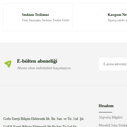
Ürün resmi kalitesiz, bozuk veya görüntülenemiyor.
Ürün açıklamasında eksik bilgiler bulunuyor.
Stoktan Teslimat
Kargom Ne
Ürün bilgilerinde hatalar bulunuyor.
Tüm Siparişler Stoktan Teslim Edilir
Sipariş takibi 
Ürün fiyatı diğer sitelerden daha pahalı.
Bu ürüne benzer farklı alternatifler olmalı.
E-bülten aboneliği
Abone olun indirimleri kaçırmayın.
Hesabım
Alışveriş Bilgileri
Gofis Enerji Bilişim Elektronik İth. İhr. San. ve Tic. Ltd. Şti.
Mesafeli Satış Sözle
GoFiS Enerji Bilişim Elektronik Ith.Ihr.San.Tic.Ltd.Sti.