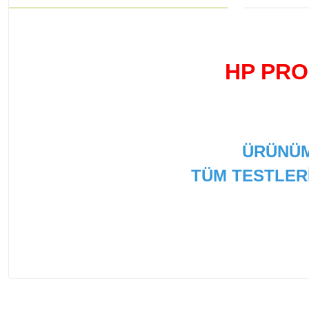
HP PRO
ÜRÜNÜM
TÜM TESTLER
Bu ürünün fiyat bilgisi, resim, ürün açıklamalarında ve
Görüş ve önerileriniz için teşekkür ederiz.