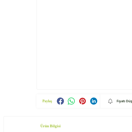
Fiyatı Dü
Paylaş
Ürün Bilgisi