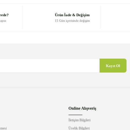
Yorum Yaz
rede?
Ürün İade & Değişim
yapın
15 Gün içerisinde değişim
Kayıt Ol
Gönder
Online Alışveriş
İletişim Bilgileri
şmesi
Üyelik Bilgileri