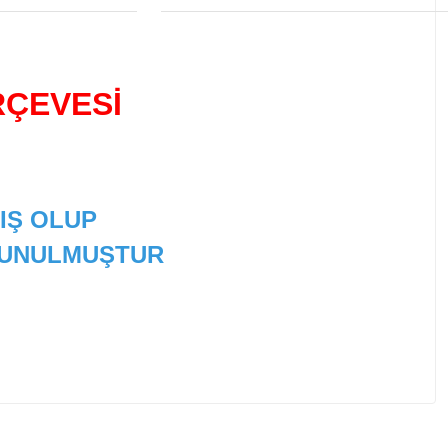
RÇEVESİ
IŞ OLUP
 SUNULMUŞTUR
 tarafımıza iletebilirsiniz.