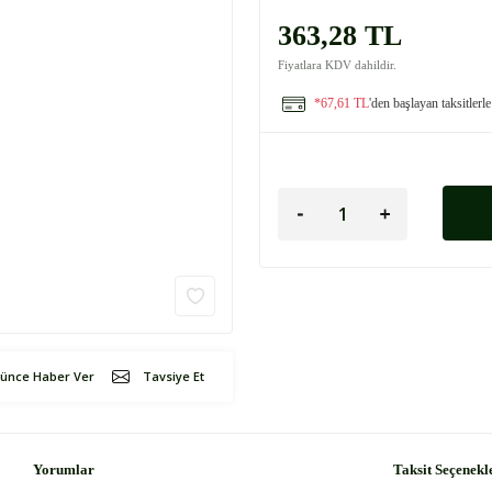
363,28 TL
Fiyatlara KDV dahildir.
*67,61 TL
'den başlayan taksitlerle
şünce Haber Ver
Tavsiye Et
Yorumlar
Taksit Seçenekl