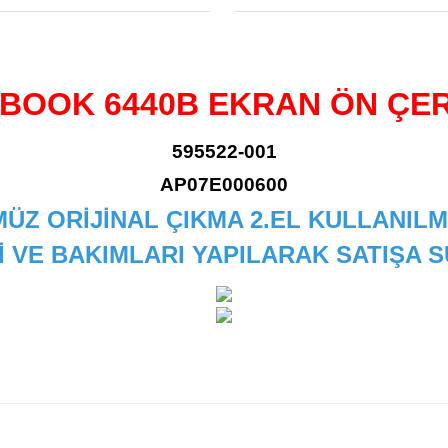
BOOK 6440B EKRAN ÖN ÇE
595522-001
AP07E000600
ÜZ ORİJİNAL ÇIKMA 2.EL KULLANILM
İ VE BAKIMLARI YAPILARAK SATIŞA
 diğer konularda yetersiz gördüğünüz noktaları öneri formunu kullanarak
Bu ürüne ilk yorumu siz yapın!