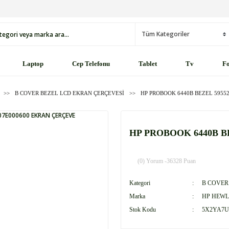
Laptop
Cep Telefonu
Tablet
Tv
Fo
B COVER BEZEL LCD EKRAN ÇERÇEVESİ
HP PROBOOK 6440B BEZEL 5955
HP PROBOOK 6440B BE
(0) Yorum -
36328 Puan
Kategori
B COVER
Marka
HP HEWL
Stok Kodu
5X2YA7U