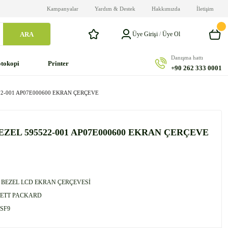
Kampanyalar
Yardım & Destek
Hakkımızda
İletişim
ARA
Üye Girişi
/
Üye Ol
Danışma hattı
tokopi
Printer
+90 262 333 0001
22-001 AP07E000600 EKRAN ÇERÇEVE
ZEL 595522-001 AP07E000600 EKRAN ÇERÇEVE
 BEZEL LCD EKRAN ÇERÇEVESİ
ETT PACKARD
SF9