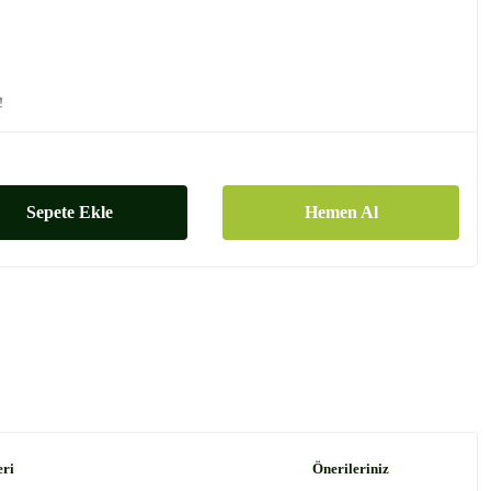
!
Sepete Ekle
Hemen Al
eri
Önerileriniz