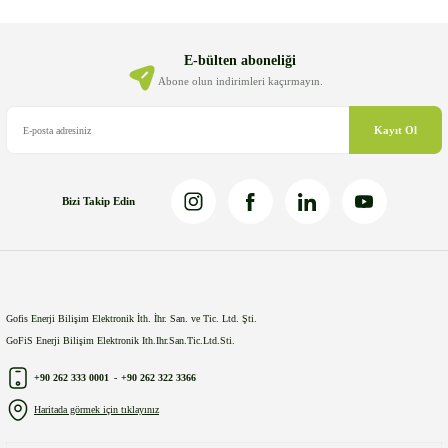
Ürün açıklamasında eksik bilgiler bulunuyor.
Ürün bilgilerinde hatalar bulunuyor.
E-bülten aboneliği
Ürün fiyatı diğer sitelerden daha pahalı.
Abone olun indirimleri kaçırmayın.
Bu ürüne benzer farklı alternatifler olmalı.
Kayıt Ol
Bizi Takip Edin
Gönder
Gofis Enerji Bilişim Elektronik İth. İhr. San. ve Tic. Ltd. Şti.
GoFiS Enerji Bilişim Elektronik Ith.Ihr.San.Tic.Ltd.Sti.
+90 262 333 0001
-
+90 262 322 3366
Haritada görmek için tıklayınız