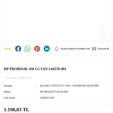
Fiyatı Düşünce Haber Ver
Tavsiye Et
Paylaş
HP PROBOOK 430 G5 FAN L04370-001
(0) Yorum -
119883 Puan
Kategori
İŞLEMCİ SOĞUTUCU FAN / NOTEBOOK HEATSINK
Marka
HP HEWLETT PACKARD
Stok Kodu
2KMEZ31967
1.198,83 TL