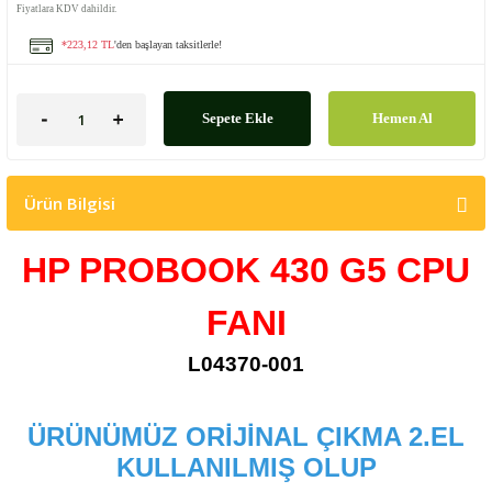
Fiyatlara KDV dahildir.
*223,12 TL
'den başlayan taksitlerle!
Sepete Ekle
Hemen Al
Ürün Bilgisi
HP PROBOOK 430 G5 CPU
FANI
L04370-001
ÜRÜNÜMÜZ ORİJİNAL ÇIKMA 2.EL
KULLANILMIŞ OLUP