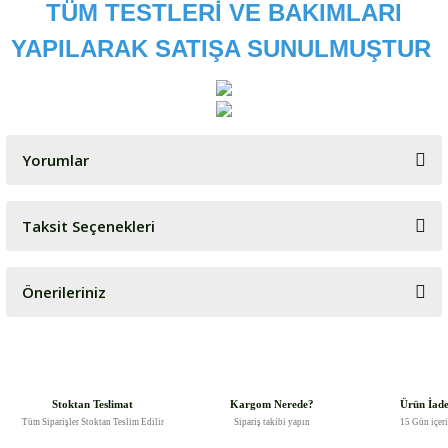
TÜM TESTLERİ VE BAKIMLARI
YAPILARAK SATIŞA SUNULMUŞTUR
Yorumlar
Taksit Seçenekleri
Bu ürüne ilk yorumu siz yapın!
Önerileriniz
Yorum Yaz
Bu ürünün fiyat bilgisi, resim, ürün açıklamalarında ve diğer
konularda yetersiz gördüğünüz noktaları öneri formunu kullanarak
tarafımıza iletebilirsiniz.
Görüş ve önerileriniz için teşekkür ederiz.
Stoktan Teslimat
Kargom Nerede?
Ürün İad
Tüm Siparişler Stoktan Teslim Edilir
Sipariş takibi yapın
15 Gün içer
Ürün resmi kalitesiz, bozuk veya görüntülenemiyor.