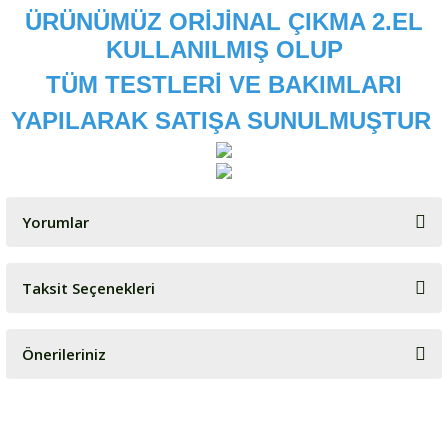
ÜRÜNÜMÜZ ORİJİNAL ÇIKMA 2.EL
KULLANILMIŞ OLUP
TÜM TESTLERİ VE BAKIMLARI
YAPILARAK SATIŞA SUNULMUŞTUR
Yorumlar
Taksit Seçenekleri
Bu ürüne ilk yorumu siz yapın!
Önerileriniz
Yorum Yaz
Bu ürünün fiyat bilgisi, resim, ürün açıklamalarında ve diğer
konularda yetersiz gördüğünüz noktaları öneri formunu kullanarak
tarafımıza iletebilirsiniz.