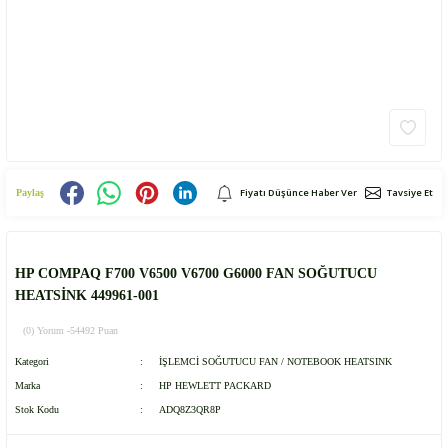
Fiyatı Düşünce Haber Ver
Tavsiye Et
Paylaş
HP COMPAQ F700 V6500 V6700 G6000 FAN SOĞUTUCU
HEATSİNK 449961-001
(0) Yorum -
54492 Puan
Kategori
İŞLEMCİ SOĞUTUCU FAN / NOTEBOOK HEATSINK
Marka
HP HEWLETT PACKARD
Stok Kodu
ADQ8Z3QR8P