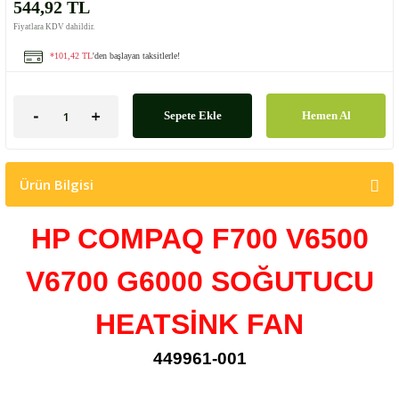
544,92 TL
Fiyatlara KDV dahildir.
*101,42 TL
'den başlayan taksitlerle!
Sepete Ekle
Hemen Al
Ürün Bilgisi
HP COMPAQ F700 V6500
V6700 G6000 SOĞUTUCU
HEATSİNK FAN
449961-001