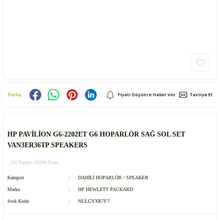
Fiyatı Düşünce Haber Ver
Tavsiye Et
Paylaş
HP PAVİLİON G6-2202ET G6 HOPARLÖR SAĞ SOL SET
VAN3ER36TP SPEAKERS
(0) Yorum -
43594 Puan
Kategori
DAHİLİ HOPARLÖR / SPEAKER
Marka
HP HEWLETT PACKARD
Stok Kodu
NULGYXR7F7