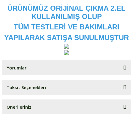
ÜRÜNÜMÜZ ORİJİNAL ÇIKMA 2.EL
KULLANILMIŞ OLUP
TÜM TESTLERİ VE BAKIMLARI
YAPILARAK SATIŞA SUNULMUŞTUR
Yorumlar
Taksit Seçenekleri
Bu ürüne ilk yorumu siz yapın!
Önerileriniz
Yorum Yaz
Bu ürünün fiyat bilgisi, resim, ürün açıklamalarında ve diğer
konularda yetersiz gördüğünüz noktaları öneri formunu kullanarak
tarafımıza iletebilirsiniz.