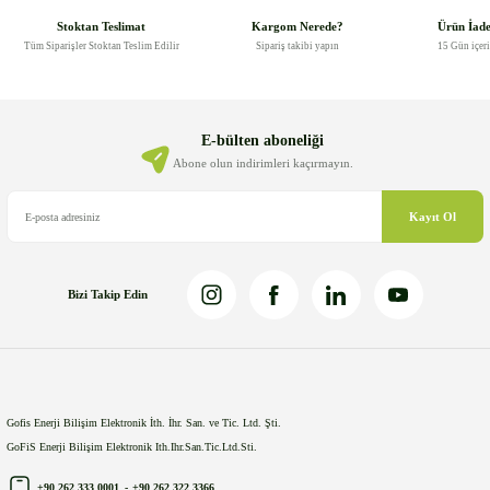
Görüş ve önerileriniz için teşekkür ederiz.
Stoktan Teslimat
Kargom Nerede?
Ürün İad
Tüm Siparişler Stoktan Teslim Edilir
Sipariş takibi yapın
15 Gün içer
Ürün resmi kalitesiz, bozuk veya görüntülenemiyor.
Ürün açıklamasında eksik bilgiler bulunuyor.
Ürün bilgilerinde hatalar bulunuyor.
E-bülten aboneliği
Ürün fiyatı diğer sitelerden daha pahalı.
Abone olun indirimleri kaçırmayın.
Bu ürüne benzer farklı alternatifler olmalı.
Kayıt Ol
Bizi Takip Edin
Gönder
Gofis Enerji Bilişim Elektronik İth. İhr. San. ve Tic. Ltd. Şti.
GoFiS Enerji Bilişim Elektronik Ith.Ihr.San.Tic.Ltd.Sti.
+90 262 333 0001
-
+90 262 322 3366