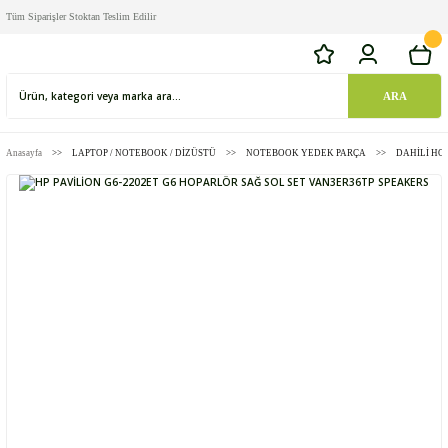
Tüm Siparişler Stoktan Teslim Edilir
ARA
Anasayfa
LAPTOP / NOTEBOOK / DİZÜSTÜ
NOTEBOOK YEDEK PARÇA
DAHİLİ HO