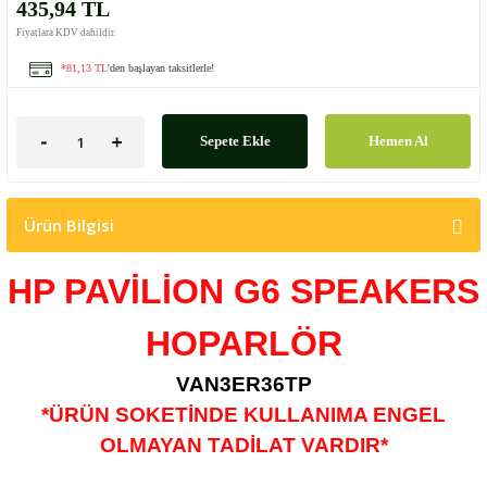
435,94 TL
Fiyatlara KDV dahildir.
*81,13 TL
'den başlayan taksitlerle!
Sepete Ekle
Hemen Al
Ürün Bilgisi
HP PAVİLİON G6
SPEAKERS
HOPARLÖR
VAN3ER36TP
*ÜRÜN SOKETİNDE KULLANIMA ENGEL
OLMAYAN TADİLAT VARDIR*