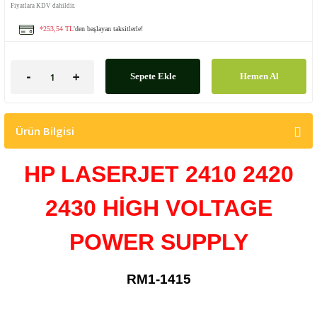
Fiyatlara KDV dahildir.
*253,54 TL
'den başlayan taksitlerle!
Sepete Ekle
Hemen Al
Ürün Bilgisi
HP LASERJET 2410 2420
2430 HİGH VOLTAGE
POWER SUPPLY
RM1-1415