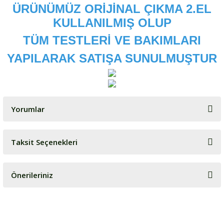
ÜRÜNÜMÜZ ORİJİNAL ÇIKMA 2.EL
KULLANILMIŞ OLUP
TÜM TESTLERİ VE BAKIMLARI
YAPILARAK SATIŞA SUNULMUŞTUR
Yorumlar
Taksit Seçenekleri
Bu ürüne ilk yorumu siz yapın!
Önerileriniz
Yorum Yaz
Bu ürünün fiyat bilgisi, resim, ürün açıklamalarında ve diğer
konularda yetersiz gördüğünüz noktaları öneri formunu kullanarak
tarafımıza iletebilirsiniz.