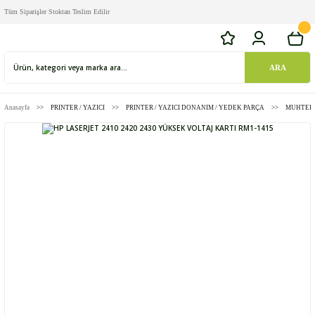
Tüm Siparişler Stoktan Teslim Edilir
ARA
Anasayfa
PRINTER / YAZICI
PRINTER / YAZICI DONANIM / YEDEK PARÇA
MUHTELİ