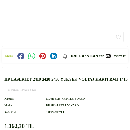
Fiyatı Düşünce Haber Ver
Tavsiye Et
Paylaş
HP LASERJET 2410 2420 2430 YÜKSEK VOLTAJ KARTI RM1-1415
(0) Yorum -
136230 Puan
Kategori
MUHTELİF PRİNTER BOARD
Marka
HP HEWLETT PACKARD
Stok Kodu
12FKADRGPJ
1.362,30 TL