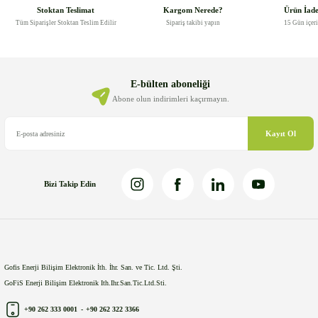
Görüş ve önerileriniz için teşekkür ederiz.
Stoktan Teslimat
Kargom Nerede?
Ürün İad
Tüm Siparişler Stoktan Teslim Edilir
Sipariş takibi yapın
15 Gün içer
Ürün resmi kalitesiz, bozuk veya görüntülenemiyor.
Ürün açıklamasında eksik bilgiler bulunuyor.
Ürün bilgilerinde hatalar bulunuyor.
E-bülten aboneliği
Ürün fiyatı diğer sitelerden daha pahalı.
Abone olun indirimleri kaçırmayın.
Bu ürüne benzer farklı alternatifler olmalı.
Kayıt Ol
Bizi Takip Edin
Gönder
Gofis Enerji Bilişim Elektronik İth. İhr. San. ve Tic. Ltd. Şti.
GoFiS Enerji Bilişim Elektronik Ith.Ihr.San.Tic.Ltd.Sti.
+90 262 333 0001
-
+90 262 322 3366