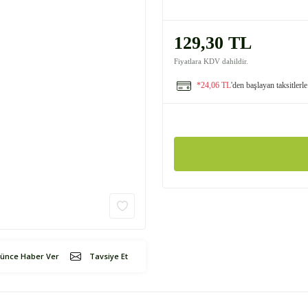
129,30 TL
Fiyatlara KDV dahildir.
*24,06 TL
'den başlayan taksitlerle
şünce Haber Ver
Tavsiye Et