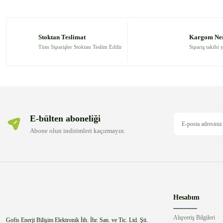
Ürün resmi kalitesiz, bozuk veya görüntülenemiyor.
Ürün açıklamasında eksik bilgiler bulunuyor.
Stoktan Teslimat
Kargom Ne
Ürün bilgilerinde hatalar bulunuyor.
Tüm Siparişler Stoktan Teslim Edilir
Sipariş takibi 
Ürün fiyatı diğer sitelerden daha pahalı.
Bu ürüne benzer farklı alternatifler olmalı.
E-bülten aboneliği
Abone olun indirimleri kaçırmayın.
Hesabım
Alışveriş Bilgileri
Gofis Enerji Bilişim Elektronik İth. İhr. San. ve Tic. Ltd. Şti.