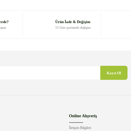
Yorum Yaz
rede?
Ürün İade & Değişim
yapın
15 Gün içerisinde değişim
Kayıt Ol
Gönder
Online Alışveriş
İletişim Bilgileri