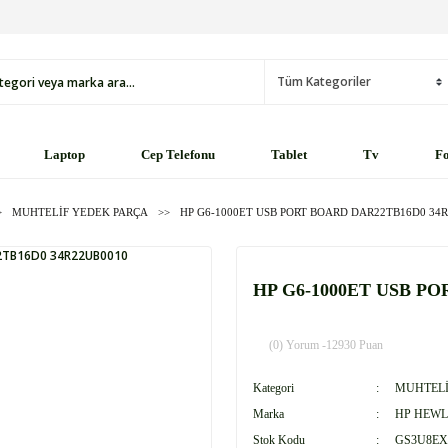
Laptop
Cep Telefonu
Tablet
Tv
Fo
MUHTELİF YEDEK PARÇA
HP G6-1000ET USB PORT BOARD DAR22TB16D0 34
HP G6-1000ET USB PO
(0) Yorum -
12930 Puan
Kategori
MUHTELİ
Marka
HP HEWL
Stok Kodu
GS3U8EX