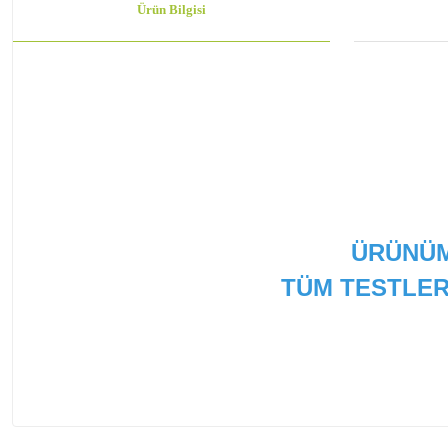
Ürün Bilgisi
ÜRÜNÜM
TÜM TESTLER
Bu ürünün fiyat bilgisi, resim, ürün açıklamalarında ve
Görüş ve önerileriniz için teşekkür ederiz.