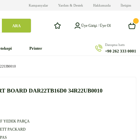
Kampanyalar
Yardım & Destek
Hakkımızda
İletişim
ARA
Üye Girişi
/
Üye Ol
Danışma hattı
tokopi
Printer
+90 262 333 0001
R22UB0010
RT BOARD DAR22TB16D0 34R22UB0010
F YEDEK PARÇA
ETT PACKARD
PAS