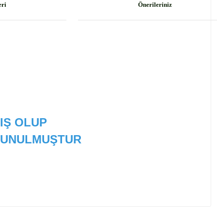
eri
Önerileriniz
IŞ OLUP
 SUNULMUŞTUR
 tarafımıza iletebilirsiniz.