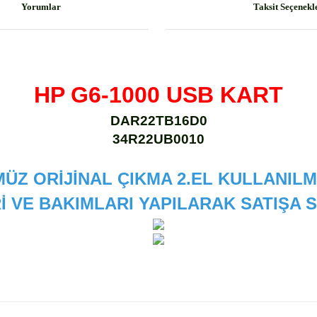
Yorumlar
Taksit Seçenekl
HP G6-1000 USB KART
DAR22TB16D0
34R22UB0010
ÜZ ORİJİNAL ÇIKMA 2.EL KULLANILM
İ VE BAKIMLARI YAPILARAK SATIŞA
 diğer konularda yetersiz gördüğünüz noktaları öneri formunu kullanarak
Bu ürüne ilk yorumu siz yapın!