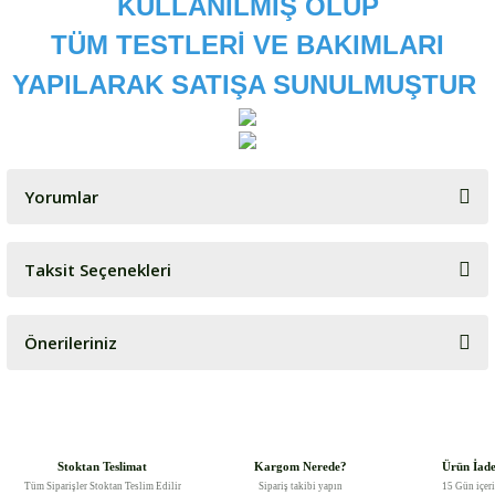
KULLANILMIŞ OLUP
TÜM TESTLERİ VE BAKIMLARI
YAPILARAK SATIŞA SUNULMUŞTUR
Yorumlar
Taksit Seçenekleri
Bu ürüne ilk yorumu siz yapın!
Önerileriniz
Yorum Yaz
Bu ürünün fiyat bilgisi, resim, ürün açıklamalarında ve diğer
konularda yetersiz gördüğünüz noktaları öneri formunu kullanarak
tarafımıza iletebilirsiniz.
Görüş ve önerileriniz için teşekkür ederiz.
Stoktan Teslimat
Kargom Nerede?
Ürün İad
Tüm Siparişler Stoktan Teslim Edilir
Sipariş takibi yapın
15 Gün içer