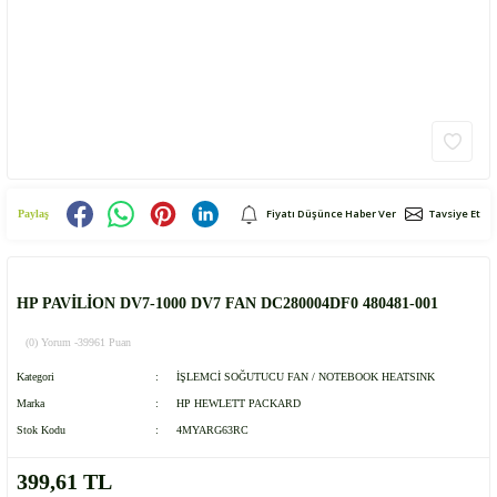
Fiyatı Düşünce Haber Ver
Tavsiye Et
Paylaş
HP PAVİLİON DV7-1000 DV7 FAN DC280004DF0 480481-001
(0) Yorum -
39961 Puan
Kategori
İŞLEMCİ SOĞUTUCU FAN / NOTEBOOK HEATSINK
Marka
HP HEWLETT PACKARD
Stok Kodu
4MYARG63RC
399,61 TL