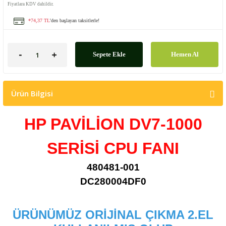
Fiyatlara KDV dahildir.
*74,37 TL
'den başlayan taksitlerle!
Sepete Ekle
Hemen Al
Ürün Bilgisi
HP PAVİLİON DV7-1000
SERİSİ CPU FANI
480481-001
DC280004DF0
ÜRÜNÜMÜZ ORİJİNAL ÇIKMA 2.EL