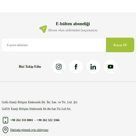
Ürün resmi kalitesiz, bozuk veya görüntülenemiyor.
Ürün açıklamasında eksik bilgiler bulunuyor.
Ürün bilgilerinde hatalar bulunuyor.
E-bülten aboneliği
Ürün fiyatı diğer sitelerden daha pahalı.
Abone olun indirimleri kaçırmayın.
Bu ürüne benzer farklı alternatifler olmalı.
Kayıt Ol
Bizi Takip Edin
Gönder
Gofis Enerji Bilişim Elektronik İth. İhr. San. ve Tic. Ltd. Şti.
GoFiS Enerji Bilişim Elektronik Ith.Ihr.San.Tic.Ltd.Sti.
+90 262 333 0001
-
+90 262 322 3366
Haritada görmek için tıklayınız