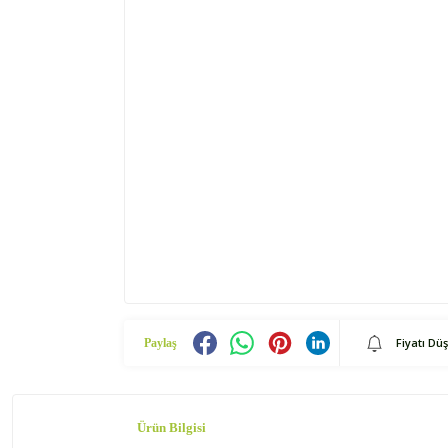
Fiyatı Dü
Paylaş
Ürün Bilgisi