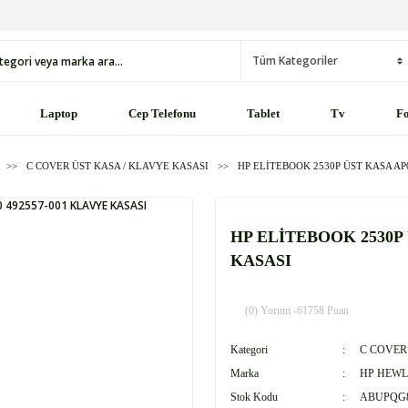
Laptop
Cep Telefonu
Tablet
Tv
Fo
C COVER ÜST KASA / KLAVYE KASASI
HP ELİTEBOOK 2530P ÜST KASA AP
HP ELİTEBOOK 2530P 
KASASI
(0) Yorum -
61758 Puan
Kategori
C COVER
Marka
HP HEWL
Stok Kodu
ABUPQG