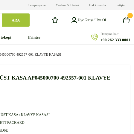
Kampanyalar
Yardım & Destek
Hakkımızda
İletişim
ARA
Üye Girişi
/
Üye Ol
Danışma hattı
tokopi
Printer
+90 262 333 0001
045000700 492557-001 KLAVYE KASASI
ÜST KASA AP045000700 492557-001 KLAVYE
 ÜST KASA / KLAVYE KASASI
ETT PACKARD
8D6E