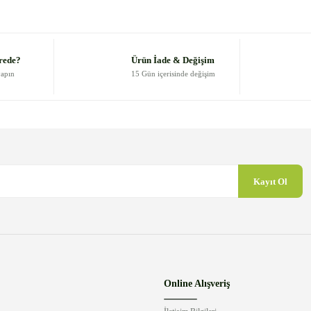
Bu ürüne ilk yorumu siz yapın!
Yorum Yaz
rede?
Ürün İade & Değişim
yapın
15 Gün içerisinde değişim
Kayıt Ol
Gönder
Online Alışveriş