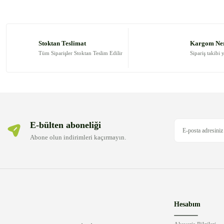
Ürün resmi kalitesiz, bozuk veya görüntülenemiyor.
Ürün açıklamasında eksik bilgiler bulunuyor.
Stoktan Teslimat
Kargom Ne
Ürün bilgilerinde hatalar bulunuyor.
Tüm Siparişler Stoktan Teslim Edilir
Sipariş takibi 
Ürün fiyatı diğer sitelerden daha pahalı.
Bu ürüne benzer farklı alternatifler olmalı.
E-bülten aboneliği
Abone olun indirimleri kaçırmayın.
Hesabım