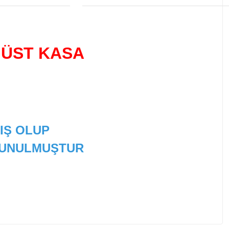
 ÜST KASA
IŞ OLUP
 SUNULMUŞTUR
 tarafımıza iletebilirsiniz.