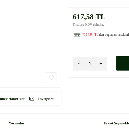
617,58 TL
Fiyatlara KDV dahildir.
*114,94 TL
'den başlayan taksitler
şünce Haber Ver
Tavsiye Et
Yorumlar
Taksit Seçenekl