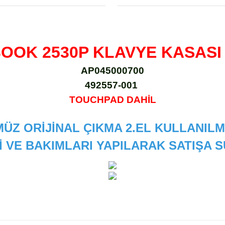
BOOK 2530P KLAVYE KASASI
AP045000700
492557-001
TOUCHPAD DAHİL
ÜZ ORİJİNAL ÇIKMA 2.EL KULLANILM
İ VE BAKIMLARI YAPILARAK SATIŞA
 diğer konularda yetersiz gördüğünüz noktaları öneri formunu kullanarak