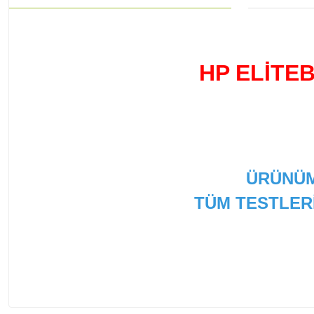
HP ELİTE
ÜRÜNÜM
TÜM TESTLER
Bu ürünün fiyat bilgisi, resim, ürün açıklamalarında ve
Görüş ve önerileriniz için teşekkür ederiz.