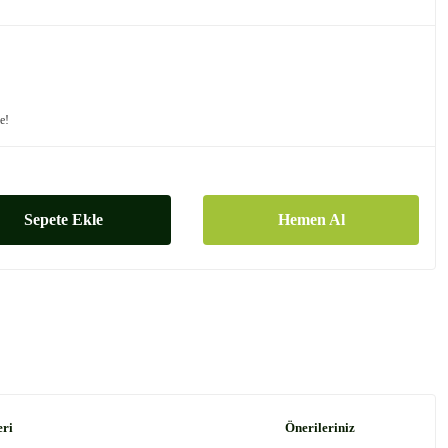
le!
Sepete Ekle
Hemen Al
eri
Önerileriniz