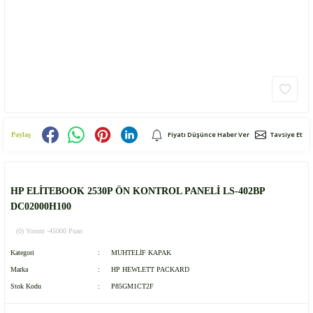
Fiyatı Düşünce Haber Ver
Tavsiye Et
Paylaş
HP ELİTEBOOK 2530P ÖN KONTROL PANELİ LS-402BP
DC02000H100
(0) Yorum -
45000 Puan
Kategori
MUHTELİF KAPAK
Marka
HP HEWLETT PACKARD
Stok Kodu
P85GM1CT2F