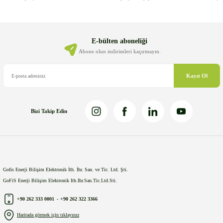
Ürün resmi kalitesiz, bozuk veya görüntülenemiyor.
Ürün açıklamasında eksik bilgiler bulunuyor.
Ürün bilgilerinde hatalar bulunuyor.
E-bülten aboneliği
Ürün fiyatı diğer sitelerden daha pahalı.
Abone olun indirimleri kaçırmayın.
Bu ürüne benzer farklı alternatifler olmalı.
Kayıt Ol
Bizi Takip Edin
Gönder
Gofis Enerji Bilişim Elektronik İth. İhr. San. ve Tic. Ltd. Şti.
GoFiS Enerji Bilişim Elektronik Ith.Ihr.San.Tic.Ltd.Sti.
+90 262 333 0001
-
+90 262 322 3366
Haritada görmek için tıklayınız