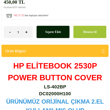
450,00 TL
Fiyatlara KDV dahildir.
*83,75 TL
'den başlayan taksitlerle!
Sepete Ekle
Hemen Al
Ürün Bilgisi
HP ELİTEBOOK 2530P
POWER BUTTON COVER
LS-402BP
DC02000H100
ÜRÜNÜMÜZ ORİJİNAL ÇIKMA 2.EL