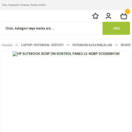
Tüm Siparişler Stoktan Teslim Edilir
ARA
Anasayfa
LAPTOP / NOTEBOOK / DİZÜSTÜ
NOTEBOOK KASA PARÇALARI
MUHTEL