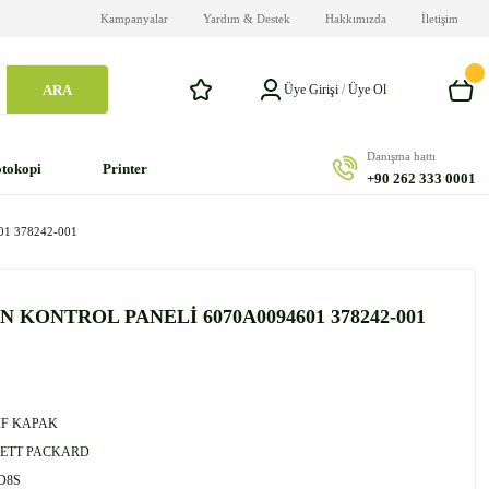
Kampanyalar
Yardım & Destek
Hakkımızda
İletişim
ARA
Üye Girişi
/
Üye Ol
Danışma hattı
tokopi
Printer
+90 262 333 0001
1 378242-001
 KONTROL PANELİ 6070A0094601 378242-001
F KAPAK
ETT PACKARD
D8S