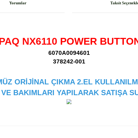
Yorumlar
Taksit Seçenekl
PAQ NX6110
POWER BUTTO
6070A0094601
378242-001
ÜZ ORİJİNAL ÇIKMA 2.EL KULLANILM
 VE BAKIMLARI YAPILARAK SATIŞA
 diğer konularda yetersiz gördüğünüz noktaları öneri formunu kullanarak
Bu ürüne ilk yorumu siz yapın!