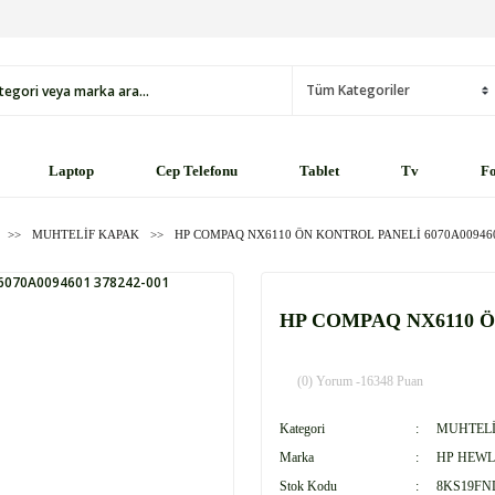
Laptop
Cep Telefonu
Tablet
Tv
Fo
MUHTELİF KAPAK
HP COMPAQ NX6110 ÖN KONTROL PANELİ 6070A009460
HP COMPAQ NX6110 ÖN
(0) Yorum -
16348 Puan
Kategori
MUHTELİ
Marka
HP HEWL
Stok Kodu
8KS19FN