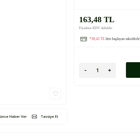
163,48 TL
Fiyatlara KDV dahildir.
*30,42 TL
'den başlayan taksitlerle
şünce Haber Ver
Tavsiye Et