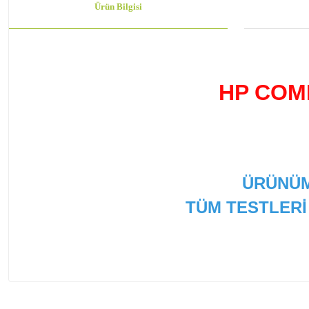
Ürün Bilgisi
HP COM
ÜRÜNÜM
TÜM TESTLERİ
Bu ürünün fiyat bilgisi, resim, ürün açıklamalarında ve
Görüş ve önerileriniz için teşekkür ederiz.