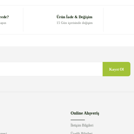
Yorum Yaz
rede?
Ürün İade & Değişim
yapın
15 Gün içerisinde değişim
Kayıt Ol
Gönder
Online Alışveriş
İletişim Bilgileri
şmesi
Üyelik Bilgileri