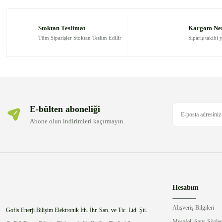
Ürün resmi kalitesiz, bozuk veya görüntülenemiyor.
Ürün açıklamasında eksik bilgiler bulunuyor.
Stoktan Teslimat
Kargom Ne
Ürün bilgilerinde hatalar bulunuyor.
Tüm Siparişler Stoktan Teslim Edilir
Sipariş takibi 
Ürün fiyatı diğer sitelerden daha pahalı.
Bu ürüne benzer farklı alternatifler olmalı.
E-bülten aboneliği
Abone olun indirimleri kaçırmayın.
Hesabım
Alışveriş Bilgileri
Gofis Enerji Bilişim Elektronik İth. İhr. San. ve Tic. Ltd. Şti.
Mesafeli Satış Sözle