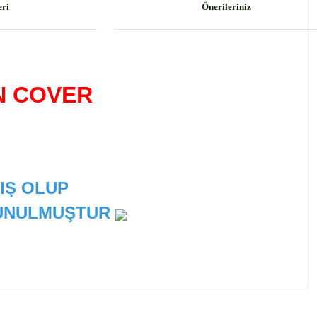
eri
Önerileriniz
N COVER
IŞ OLUP
 SUNULMUŞTUR
 tarafımıza iletebilirsiniz.