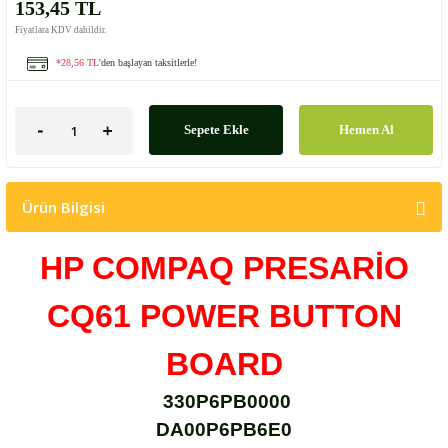
153,45 TL
Fiyatlara KDV dahildir.
*28,56 TL
'den başlayan taksitlerle!
Sepete Ekle
Hemen Al
Ürün Bilgisi
HP COMPAQ PRESARİO
CQ61
POWER BUTTON
BOARD
330P6PB0000
DA00P6PB6E0