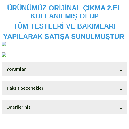
ÜRÜNÜMÜZ ORİJİNAL ÇIKMA 2.EL
KULLANILMIŞ OLUP
TÜM TESTLERİ VE BAKIMLARI
YAPILARAK SATIŞA SUNULMUŞTUR
Yorumlar
Taksit Seçenekleri
Bu ürüne ilk yorumu siz yapın!
Önerileriniz
Yorum Yaz
Bu ürünün fiyat bilgisi, resim, ürün açıklamalarında ve diğer
konularda yetersiz gördüğünüz noktaları öneri formunu kullanarak