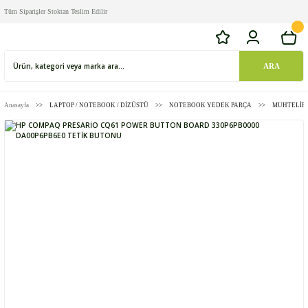
Tüm Siparişler Stoktan Teslim Edilir
ARA
Anasayfa
LAPTOP / NOTEBOOK / DİZÜSTÜ
NOTEBOOK YEDEK PARÇA
MUHTELİF 