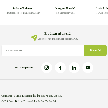
tarafımıza iletebilirsiniz.
Görüş ve önerileriniz için teşekkür ederiz.
Stoktan Teslimat
Kargom Nerede?
Ürün İad
Tüm Siparişler Stoktan Teslim Edilir
Sipariş takibi yapın
15 Gün içer
Ürün resmi kalitesiz, bozuk veya görüntülenemiyor.
Ürün açıklamasında eksik bilgiler bulunuyor.
Ürün bilgilerinde hatalar bulunuyor.
E-bülten aboneliği
Ürün fiyatı diğer sitelerden daha pahalı.
Abone olun indirimleri kaçırmayın.
Bu ürüne benzer farklı alternatifler olmalı.
Kayıt Ol
Bizi Takip Edin
Gönder
Gofis Enerji Bilişim Elektronik İth. İhr. San. ve Tic. Ltd. Şti.
GoFiS Enerji Bilişim Elektronik Ith.Ihr.San.Tic.Ltd.Sti.