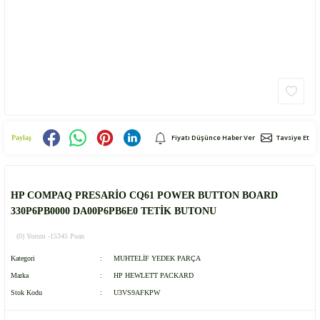
Fiyatı Düşünce Haber Ver
Tavsiye Et
Paylaş
HP COMPAQ PRESARİO CQ61 POWER BUTTON BOARD
330P6PB0000 DA00P6PB6E0 TETİK BUTONU
(0) Yorum -
15345 Puan
Kategori
MUHTELİF YEDEK PARÇA
Marka
HP HEWLETT PACKARD
Stok Kodu
U3VS9AFKPW