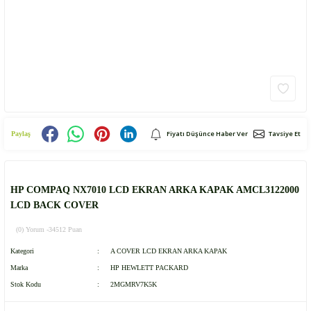
Fiyatı Düşünce Haber Ver
Tavsiye Et
Paylaş
HP COMPAQ NX7010 LCD EKRAN ARKA KAPAK AMCL3122000
LCD BACK COVER
(0) Yorum -
34512 Puan
Kategori
A COVER LCD EKRAN ARKA KAPAK
Marka
HP HEWLETT PACKARD
Stok Kodu
2MGMRV7K5K