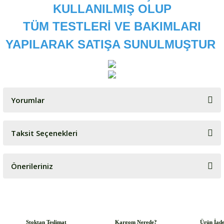
KULLANILMIŞ OLUP
TÜM TESTLERİ VE BAKIMLARI
YAPILARAK SATIŞA SUNULMUŞTUR
Yorumlar
Taksit Seçenekleri
Bu ürüne ilk yorumu siz yapın!
Önerileriniz
Yorum Yaz
Bu ürünün fiyat bilgisi, resim, ürün açıklamalarında ve diğer
konularda yetersiz gördüğünüz noktaları öneri formunu kullanarak
tarafımıza iletebilirsiniz.
Görüş ve önerileriniz için teşekkür ederiz.
Stoktan Teslimat
Kargom Nerede?
Ürün İad