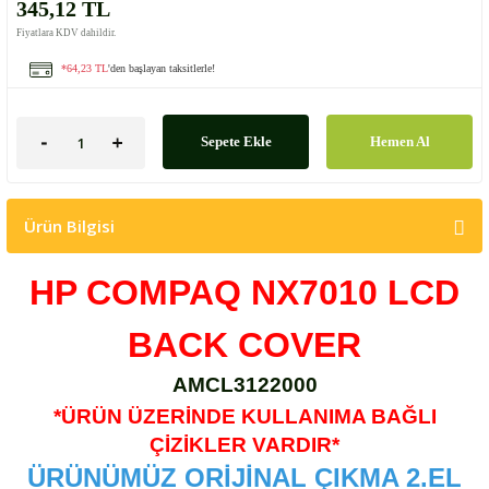
345,12 TL
Fiyatlara KDV dahildir.
*64,23 TL
'den başlayan taksitlerle!
Sepete Ekle
Hemen Al
Ürün Bilgisi
HP COMPAQ NX7010 LCD
BACK COVER
AMCL3122000
*ÜRÜN ÜZERİNDE KULLANIMA BAĞLI
ÇİZİKLER VARDIR*
ÜRÜNÜMÜZ ORİJİNAL ÇIKMA 2.EL