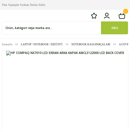
Tüm Siparişler Stoktan Teslim Edilir
ARA
Anasayfa
LAPTOP / NOTEBOOK / DİZÜSTÜ
NOTEBOOK KASA PARÇALARI
A COVE