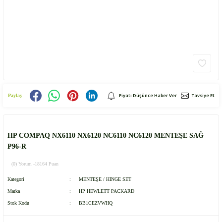
Fiyatı Düşünce Haber Ver
Tavsiye Et
Paylaş
HP COMPAQ NX6110 NX6120 NC6110 NC6120 MENTEŞE SAĞ
P96-R
(0) Yorum -
18164 Puan
Kategori
MENTEŞE / HINGE SET
Marka
HP HEWLETT PACKARD
Stok Kodu
BB1CEZVWHQ