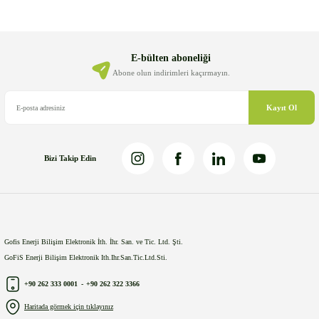
Ürün resmi kalitesiz, bozuk veya görüntülenemiyor.
Ürün açıklamasında eksik bilgiler bulunuyor.
Ürün bilgilerinde hatalar bulunuyor.
E-bülten aboneliği
Ürün fiyatı diğer sitelerden daha pahalı.
Abone olun indirimleri kaçırmayın.
Bu ürüne benzer farklı alternatifler olmalı.
Kayıt Ol
Bizi Takip Edin
Gönder
Gofis Enerji Bilişim Elektronik İth. İhr. San. ve Tic. Ltd. Şti.
GoFiS Enerji Bilişim Elektronik Ith.Ihr.San.Tic.Ltd.Sti.
+90 262 333 0001
-
+90 262 322 3366
Haritada görmek için tıklayınız