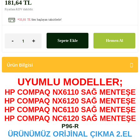
181,64 TL
Fiyatlara KDV dahildir.
*33,81 TL
'den başlayan taksitlerle!
Sepete Ekle
Hemen Al
Ürün Bilgisi
UYUMLU MODELLER;
HP COMPAQ NX6110 SAĞ MENTEŞE
HP COMPAQ NX6120 SAĞ MENTEŞE
HP COMPAQ NC6110 SAĞ MENTEŞE
HP COMPAQ NC6120 SAĞ MENTEŞE
P96-R
ÜRÜNÜMÜZ ORİJİNAL ÇIKMA 2.EL