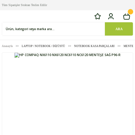
Tüm Siparişler Stoktan Teslim Edilir
ARA
Anasayfa
LAPTOP / NOTEBOOK / DİZÜSTÜ
NOTEBOOK KASA PARÇALARI
MENTEŞE