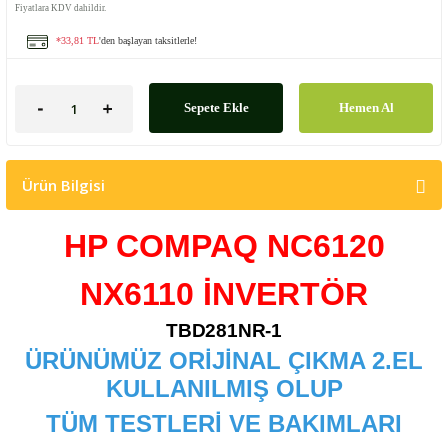
Fiyatlara KDV dahildir.
*33,81 TL
'den başlayan taksitlerle!
Sepete Ekle
Hemen Al
Ürün Bilgisi
HP COMPAQ NC6120
NX6110 İNVERTÖR
TBD281NR-1
ÜRÜNÜMÜZ ORİJİNAL ÇIKMA 2.EL
KULLANILMIŞ OLUP
TÜM TESTLERİ VE BAKIMLARI