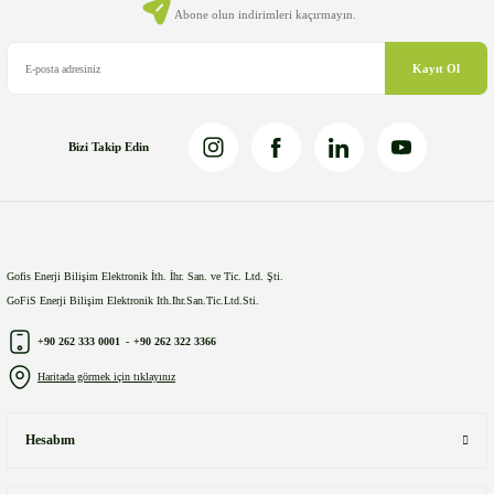
Ürün fiyatı diğer sitelerden daha pahalı.
Abone olun indirimleri kaçırmayın.
Bu ürüne benzer farklı alternatifler olmalı.
Kayıt Ol
Bizi Takip Edin
Gönder
Gofis Enerji Bilişim Elektronik İth. İhr. San. ve Tic. Ltd. Şti.
GoFiS Enerji Bilişim Elektronik Ith.Ihr.San.Tic.Ltd.Sti.
+90 262 333 0001
-
+90 262 322 3366
Haritada görmek için tıklayınız
Hesabım