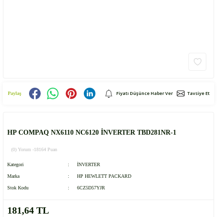
Fiyatı Düşünce Haber Ver
Tavsiye Et
Paylaş
HP COMPAQ NX6110 NC6120 İNVERTER TBD281NR-1
(0) Yorum -
18164 Puan
Kategori
İNVERTER
Marka
HP HEWLETT PACKARD
Stok Kodu
6CZ5D57YJR
181,64 TL