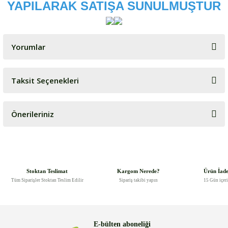
YAPILARAK SATIŞA SUNULMUŞTUR
Yorumlar
Taksit Seçenekleri
Bu ürüne ilk yorumu siz yapın!
Önerileriniz
Yorum Yaz
Bu ürünün fiyat bilgisi, resim, ürün açıklamalarında ve diğer
konularda yetersiz gördüğünüz noktaları öneri formunu kullanarak
tarafımıza iletebilirsiniz.
Görüş ve önerileriniz için teşekkür ederiz.
Stoktan Teslimat
Kargom Nerede?
Ürün İad
Tüm Siparişler Stoktan Teslim Edilir
Sipariş takibi yapın
15 Gün içer
Ürün resmi kalitesiz, bozuk veya görüntülenemiyor.
Ürün açıklamasında eksik bilgiler bulunuyor.
Ürün bilgilerinde hatalar bulunuyor.
E-bülten aboneliği