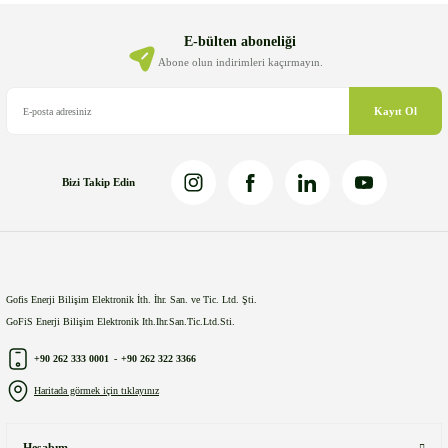
Ürün açıklamasında eksik bilgiler bulunuyor.
Ürün bilgilerinde hatalar bulunuyor.
E-bülten aboneliği
Ürün fiyatı diğer sitelerden daha pahalı.
Abone olun indirimleri kaçırmayın.
Bu ürüne benzer farklı alternatifler olmalı.
Kayıt Ol
Bizi Takip Edin
Gönder
Gofis Enerji Bilişim Elektronik İth. İhr. San. ve Tic. Ltd. Şti.
GoFiS Enerji Bilişim Elektronik Ith.Ihr.San.Tic.Ltd.Sti.
+90 262 333 0001
-
+90 262 322 3366
Haritada görmek için tıklayınız