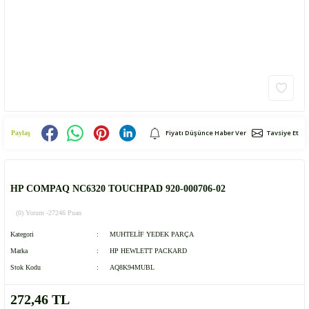
Fiyatı Düşünce Haber Ver
Tavsiye Et
Paylaş
HP COMPAQ NC6320 TOUCHPAD 920-000706-02
(0) Yorum -
27246 Puan
Kategori
MUHTELİF YEDEK PARÇA
Marka
HP HEWLETT PACKARD
Stok Kodu
AQ8K94MUBL
272,46 TL