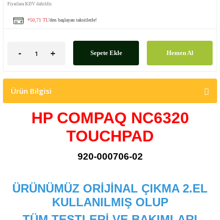
Fiyatlara KDV dahildir.
*50,71 TL
'den başlayan taksitlerle!
Sepete Ekle
Hemen Al
Ürün Bilgisi
HP COMPAQ NC6320
TOUCHPAD
920-000706-02
ÜRÜNÜMÜZ ORİJİNAL ÇIKMA 2.EL
KULLANILMIŞ OLUP
TÜM TESTLERİ VE BAKIMLARI