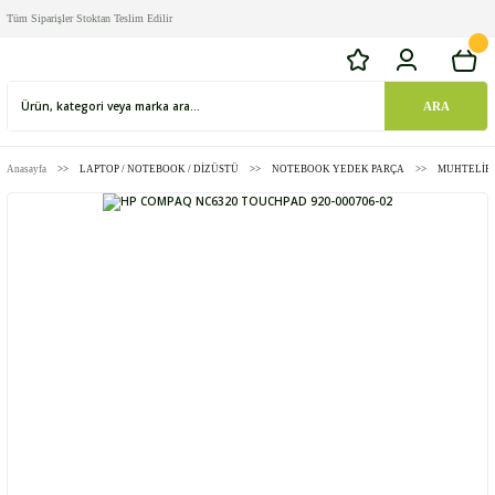
Tüm Siparişler Stoktan Teslim Edilir
ARA
Anasayfa
LAPTOP / NOTEBOOK / DİZÜSTÜ
NOTEBOOK YEDEK PARÇA
MUHTELİF 