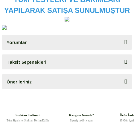
YAPILARAK SATIŞA SUNULMUŞTUR
Yorumlar
Taksit Seçenekleri
Bu ürüne ilk yorumu siz yapın!
Önerileriniz
Yorum Yaz
Bu ürünün fiyat bilgisi, resim, ürün açıklamalarında ve diğer
konularda yetersiz gördüğünüz noktaları öneri formunu kullanarak
tarafımıza iletebilirsiniz.
Görüş ve önerileriniz için teşekkür ederiz.
Stoktan Teslimat
Kargom Nerede?
Ürün İad
Tüm Siparişler Stoktan Teslim Edilir
Sipariş takibi yapın
15 Gün içer
Ürün resmi kalitesiz, bozuk veya görüntülenemiyor.