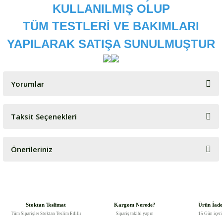
KULLANILMIŞ OLUP
TÜM TESTLERİ VE BAKIMLARI
YAPILARAK SATIŞA SUNULMUŞTUR
Yorumlar
Taksit Seçenekleri
Bu ürüne ilk yorumu siz yapın!
Önerileriniz
Yorum Yaz
Bu ürünün fiyat bilgisi, resim, ürün açıklamalarında ve diğer
konularda yetersiz gördüğünüz noktaları öneri formunu kullanarak
tarafımıza iletebilirsiniz.
Görüş ve önerileriniz için teşekkür ederiz.
Stoktan Teslimat
Kargom Nerede?
Ürün İad
Tüm Siparişler Stoktan Teslim Edilir
Sipariş takibi yapın
15 Gün içer