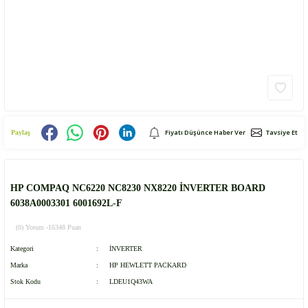
Fiyatı Düşünce Haber Ver
Tavsiye Et
Paylaş
HP COMPAQ NC6220 NC8230 NX8220 İNVERTER BOARD
6038A0003301 6001692L-F
(0) Yorum -
16348 Puan
Kategori
İNVERTER
Marka
HP HEWLETT PACKARD
Stok Kodu
LDEU1Q43WA