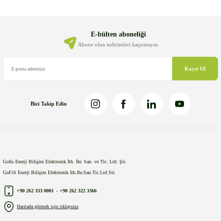
Ürün resmi kalitesiz, bozuk veya görüntülenemiyor.
Ürün açıklamasında eksik bilgiler bulunuyor.
Ürün bilgilerinde hatalar bulunuyor.
E-bülten aboneliği
Ürün fiyatı diğer sitelerden daha pahalı.
Abone olun indirimleri kaçırmayın.
Bu ürüne benzer farklı alternatifler olmalı.
Kayıt Ol
Bizi Takip Edin
Gönder
Gofis Enerji Bilişim Elektronik İth. İhr. San. ve Tic. Ltd. Şti.
GoFiS Enerji Bilişim Elektronik Ith.Ihr.San.Tic.Ltd.Sti.
+90 262 333 0001
-
+90 262 322 3366
Haritada görmek için tıklayınız