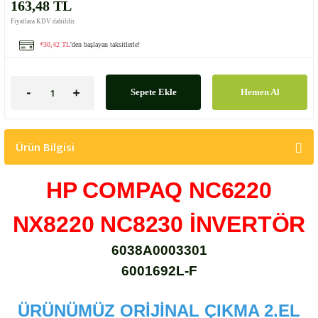
163,48 TL
Fiyatlara KDV dahildir.
*30,42 TL
'den başlayan taksitlerle!
Sepete Ekle
Hemen Al
Ürün Bilgisi
HP COMPAQ NC6220
NX8220 NC8230 İNVERTÖR
6038A0003301
6001692L-F
ÜRÜNÜMÜZ ORİJİNAL ÇIKMA 2.EL