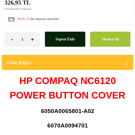
326,95 TL
Fiyatlara KDV dahildir.
*60,85 TL
'den başlayan taksitlerle!
Sepete Ekle
Hemen Al
Ürün Bilgisi
HP COMPAQ NC6120
POWER BUTTON COVER
6050A0065801-A02
6070A0094701