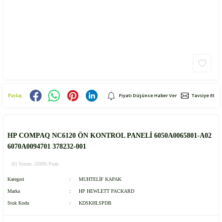
Fiyatı Düşünce Haber Ver
Tavsiye Et
Paylaş
HP COMPAQ NC6120 ÖN KONTROL PANELİ 6050A0065801-A02
6070A0094701 378232-001
(0) Yorum -
32695 Puan
Kategori
MUHTELİF KAPAK
Marka
HP HEWLETT PACKARD
Stok Kodu
KDSKHLSPDB