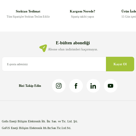
tarafımıza iletebilirsiniz.
Görüş ve önerileriniz için teşekkür ederiz.
Stoktan Teslimat
Kargom Nerede?
Ürün İad
Tüm Siparişler Stoktan Teslim Edilir
Sipariş takibi yapın
15 Gün içer
Ürün resmi kalitesiz, bozuk veya görüntülenemiyor.
Ürün açıklamasında eksik bilgiler bulunuyor.
Ürün bilgilerinde hatalar bulunuyor.
E-bülten aboneliği
Ürün fiyatı diğer sitelerden daha pahalı.
Abone olun indirimleri kaçırmayın.
Bu ürüne benzer farklı alternatifler olmalı.
Kayıt Ol
Bizi Takip Edin
Gönder
Gofis Enerji Bilişim Elektronik İth. İhr. San. ve Tic. Ltd. Şti.
GoFiS Enerji Bilişim Elektronik Ith.Ihr.San.Tic.Ltd.Sti.