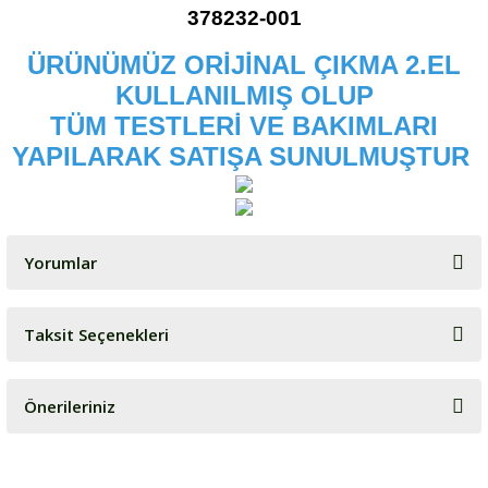
378232-001
ÜRÜNÜMÜZ ORİJİNAL ÇIKMA 2.EL
KULLANILMIŞ OLUP
TÜM TESTLERİ VE BAKIMLARI
YAPILARAK SATIŞA SUNULMUŞTUR
Yorumlar
Taksit Seçenekleri
Bu ürüne ilk yorumu siz yapın!
Önerileriniz
Yorum Yaz
Bu ürünün fiyat bilgisi, resim, ürün açıklamalarında ve diğer
konularda yetersiz gördüğünüz noktaları öneri formunu kullanarak