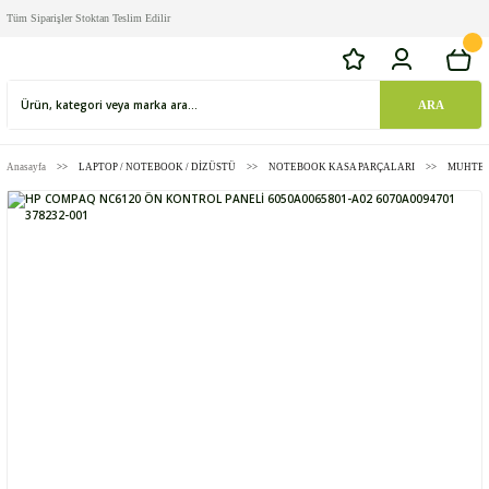
Tüm Siparişler Stoktan Teslim Edilir
ARA
Anasayfa
LAPTOP / NOTEBOOK / DİZÜSTÜ
NOTEBOOK KASA PARÇALARI
MUHTEL