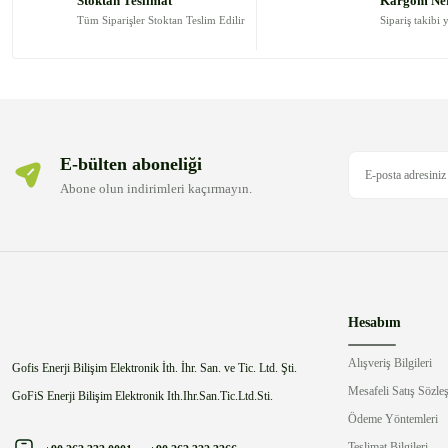
Stoktan Teslimat
Kargom Ne
Ürün bilgilerinde hatalar bulunuyor.
Tüm Siparişler Stoktan Teslim Edilir
Sipariş takibi 
Ürün fiyatı diğer sitelerden daha pahalı.
Bu ürüne benzer farklı alternatifler olmalı.
E-bülten aboneliği
Abone olun indirimleri kaçırmayın.
Hesabım
Alışveriş Bilgileri
Gofis Enerji Bilişim Elektronik İth. İhr. San. ve Tic. Ltd. Şti.
Mesafeli Satış Sözle
GoFiS Enerji Bilişim Elektronik Ith.Ihr.San.Tic.Ltd.Sti.
Ödeme Yöntemleri
Teslimat Bilgileri