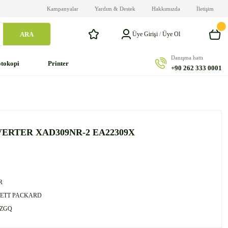
Kampanyalar
Yardım & Destek
Hakkımızda
İletişim
ARA
Üye Girişi
/
Üye Ol
Danışma hattı
tokopi
Printer
+90 262 333 0001
VERTER XAD309NR-2 EA22309X
R
ETT PACKARD
CZGQ