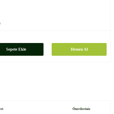
!
Sepete Ekle
Hemen Al
eri
Önerileriniz