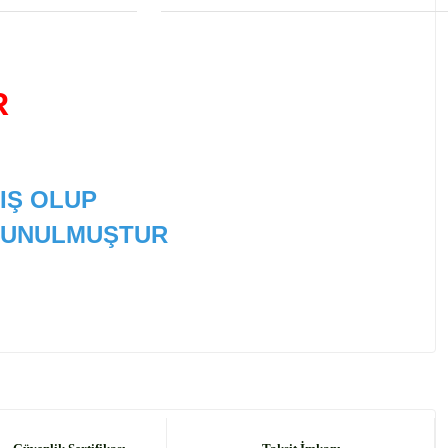
R
IŞ OLUP
 SUNULMUŞTUR
 tarafımıza iletebilirsiniz.