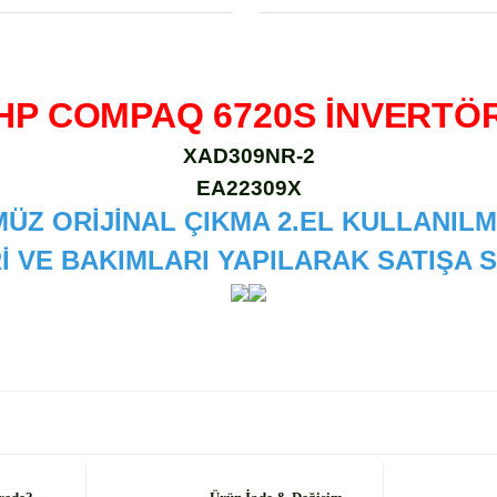
HP COMPAQ 6720S İNVERTÖ
XAD309NR-2
EA22309X
ÜZ ORİJİNAL ÇIKMA 2.EL KULLANILM
İ VE BAKIMLARI YAPILARAK SATIŞA
 diğer konularda yetersiz gördüğünüz noktaları öneri formunu kullanarak
Bu ürüne ilk yorumu siz yapın!
Yorum Yaz