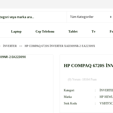
Laptop
Cep Telefonu
Tablet
Tv
Fo
İNVERTER
HP COMPAQ 6720S İNVERTER XAD309NR-2 EA22309X
HP COMPAQ 6720S İN
(0) Yorum -
18164 Puan
Kategori
İNVERTE
Marka
HP HEWL
Stok Kodu
VSBTF5