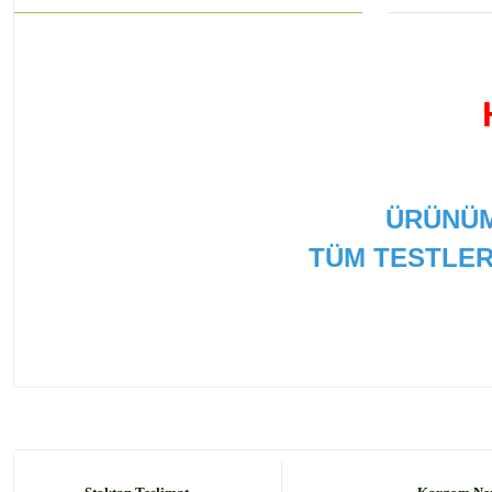
ÜRÜNÜM
TÜM TESTLER
Bu ürünün fiyat bilgisi, resim, ürün açıklamalarında ve
Görüş ve önerileriniz için teşekkür ederiz.
Ürün resmi kalitesiz, bozuk veya görüntülenemiyor.
Ürün açıklamasında eksik bilgiler bulunuyor.