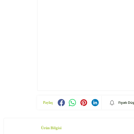
Fiyatı Dü
Paylaş
Ürün Bilgisi