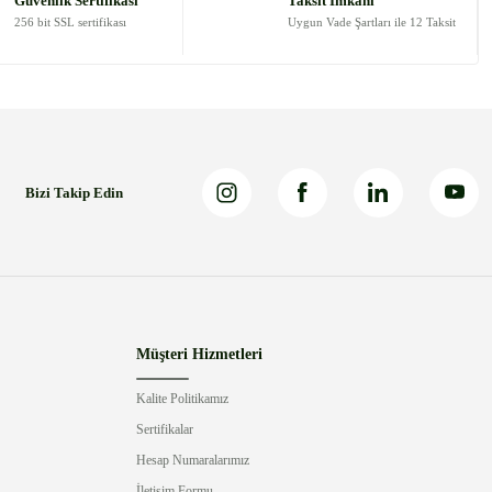
Güvenlik Sertifikası
Taksit İmkanı
256 bit SSL sertifikası
Uygun Vade Şartları ile 12 Taksit
Bizi Takip Edin
Müşteri Hizmetleri
Kalite Politikamız
Sertifikalar
Hesap Numaralarımız
İletişim Formu