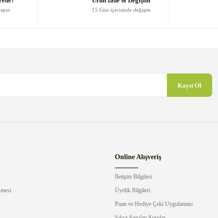
rede?
Ürün İade & Değişim
yapın
15 Gün içerisinde değişim
Kayıt Ol
Gönder
Online Alışveriş
İletişim Bilgileri
şmesi
Üyelik Bilgileri
Puan ve Hediye Çeki Uygulaması
Sıkça Sorulan Sorular