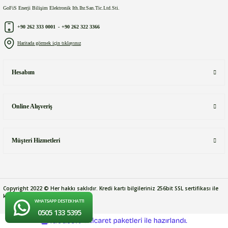
GoFiS Enerji Bilişim Elektronik Ith.Ihr.San.Tic.Ltd.Sti.
+90 262 333 0001
-
+90 262 322 3366
Haritada görmek için tıklayınız
Hesabım
Online Alışveriş
Müşteri Hizmetleri
Copyright 2022 © Her hakkı saklıdır. Kredi kartı bilgileriniz 256bit SSL sertifikası ile
korunmaktadır.
WHATSAPP DESTEK HATTI
0505 133 5395
ideasoft
ile
e-
hazırlandı.