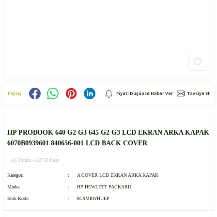
Fiyatı Düşünce Haber Ver
Tavsiye Et
Paylaş
HP PROBOOK 640 G2 G3 645 G2 G3 LCD EKRAN ARKA KAPAK
6070B0939601 840656-001 LCD BACK COVER
(0) Yorum -
162750 Puan
Kategori
A COVER LCD EKRAN ARKA KAPAK
Marka
HP HEWLETT PACKARD
Stok Kodu
8C9MRWHUEP