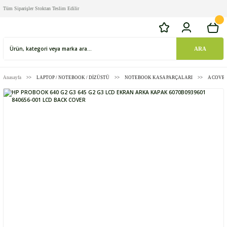
Tüm Siparişler Stoktan Teslim Edilir
ARA
Anasayfa
LAPTOP / NOTEBOOK / DİZÜSTÜ
NOTEBOOK KASA PARÇALARI
A COVE