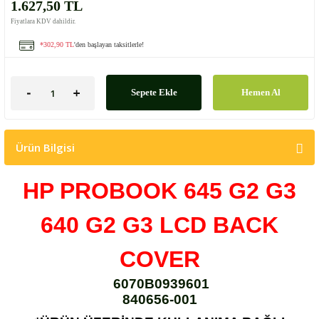
1.627,50 TL
Fiyatlara KDV dahildir.
*302,90 TL
'den başlayan taksitlerle!
Sepete Ekle
Hemen Al
Ürün Bilgisi
HP PROBOOK 645 G2 G3
640 G2 G3 LCD BACK
COVER
6070B0939601
840656-001