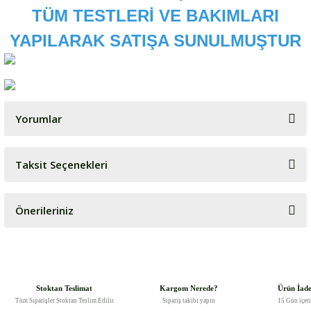
TÜM TESTLERİ VE BAKIMLARI
YAPILARAK SATIŞA SUNULMUŞTUR
Yorumlar
Taksit Seçenekleri
Bu ürüne ilk yorumu siz yapın!
Önerileriniz
Yorum Yaz
Bu ürünün fiyat bilgisi, resim, ürün açıklamalarında ve diğer
konularda yetersiz gördüğünüz noktaları öneri formunu kullanarak
tarafımıza iletebilirsiniz.
Görüş ve önerileriniz için teşekkür ederiz.
Stoktan Teslimat
Kargom Nerede?
Ürün İad
Tüm Siparişler Stoktan Teslim Edilir
Sipariş takibi yapın
15 Gün içer