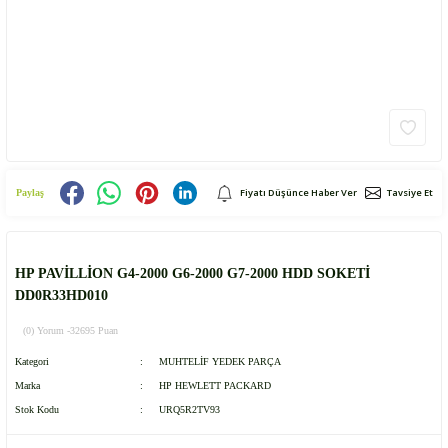
Fiyatı Düşünce Haber Ver
Tavsiye Et
Paylaş
HP PAVİLLİON G4-2000 G6-2000 G7-2000 HDD SOKETİ
DD0R33HD010
(0) Yorum -
32695 Puan
Kategori
MUHTELİF YEDEK PARÇA
Marka
HP HEWLETT PACKARD
Stok Kodu
URQ5R2TV93