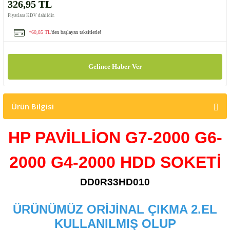
326,95 TL
Fiyatlara KDV dahildir.
*60,85 TL
'den başlayan taksitlerle!
Gelince Haber Ver
Ürün Bilgisi
HP PAVİLLİON G7-2000 G6-
2000
G4-2000
HDD SOKETİ
DD0R33HD010
ÜRÜNÜMÜZ ORİJİNAL ÇIKMA 2.EL
KULLANILMIŞ OLUP