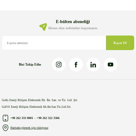
Ürün resmi kalitesiz, bozuk veya görüntülenemiyor.
Ürün açıklamasında eksik bilgiler bulunuyor.
Ürün bilgilerinde hatalar bulunuyor.
E-bülten aboneliği
Ürün fiyatı diğer sitelerden daha pahalı.
Abone olun indirimleri kaçırmayın.
Bu ürüne benzer farklı alternatifler olmalı.
Kayıt Ol
Bizi Takip Edin
Gönder
Gofis Enerji Bilişim Elektronik İth. İhr. San. ve Tic. Ltd. Şti.
GoFiS Enerji Bilişim Elektronik Ith.Ihr.San.Tic.Ltd.Sti.
+90 262 333 0001
-
+90 262 322 3366
Haritada görmek için tıklayınız