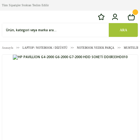
Tüm Siparişler Stoktan Teslim Edilir
ARA
Anasayfa
LAPTOP / NOTEBOOK / DİZÜSTÜ
NOTEBOOK YEDEK PARÇA
MUHTELİF 