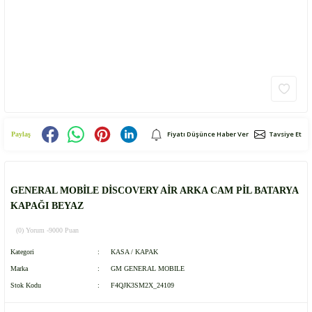
Fiyatı Düşünce Haber Ver
Tavsiye Et
Paylaş
GENERAL MOBİLE DİSCOVERY AİR ARKA CAM PİL BATARYA
KAPAĞI BEYAZ
(0) Yorum -
9000 Puan
Kategori
KASA / KAPAK
Marka
GM GENERAL MOBILE
Stok Kodu
F4QJK3SM2X_24109