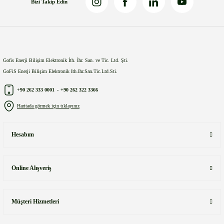
Bizi Takip Edin
Gönder
Gofis Enerji Bilişim Elektronik İth. İhr. San. ve Tic. Ltd. Şti.
GoFiS Enerji Bilişim Elektronik Ith.Ihr.San.Tic.Ltd.Sti.
+90 262 333 0001
-
+90 262 322 3366
Haritada görmek için tıklayınız
Hesabım
Online Alışveriş
Müşteri Hizmetleri