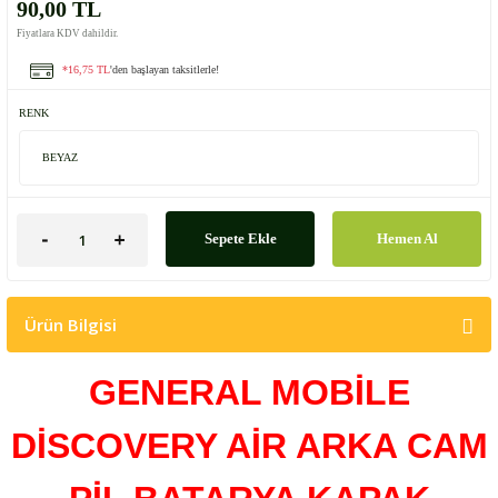
90,00 TL
Fiyatlara KDV dahildir.
*16,75 TL
'den başlayan taksitlerle!
RENK
Sepete Ekle
Hemen Al
Ürün Bilgisi
GENERAL MOBİLE
DİSCOVERY AİR ARKA CAM