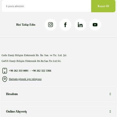
Bu ürüne benzer farklı alternatifler olmalı.
Kayıt Ol
Bizi Takip Edin
Gönder
Gofis Enerji Bilişim Elektronik İth. İhr. San. ve Tic. Ltd. Şti.
GoFiS Enerji Bilişim Elektronik Ith.Ihr.San.Tic.Ltd.Sti.
+90 262 333 0001
-
+90 262 322 3366
Haritada görmek için tıklayınız
Hesabım
Online Alışveriş