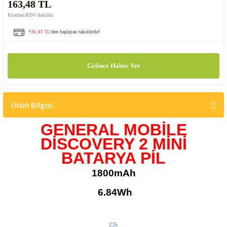
163,48 TL
Fiyatlara KDV dahildir.
*30,43 TL
'den başlayan taksitlerle!
Gelince Haber Ver
Ürün Bilgisi
GENERAL MOBİLE
DİSCOVERY 2 MİNİ
BATARYA PİL
1800mAh
6.84Wh