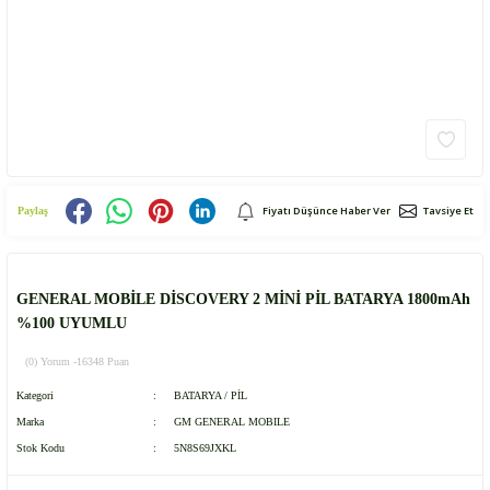
Fiyatı Düşünce Haber Ver
Tavsiye Et
Paylaş
GENERAL MOBİLE DİSCOVERY 2 MİNİ PİL BATARYA 1800mAh
%100 UYUMLU
(0) Yorum -
16348 Puan
Kategori
BATARYA / PİL
Marka
GM GENERAL MOBILE
Stok Kodu
5N8S69JXKL