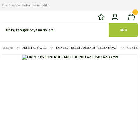
Tüm Siparişler Stoktan Teslim Edilir
ARA
Anasayfa
PRINTER / YAZICI
PRINTER / YAZICI DONANIM / YEDEK PARÇA
MUHTELİ