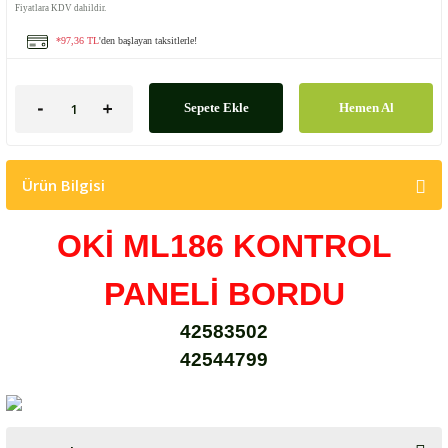
Fiyatlara KDV dahildir.
*97,36 TL
'den başlayan taksitlerle!
Sepete Ekle
Hemen Al
Ürün Bilgisi
OKİ ML186 KONTROL
PANELİ BORDU
42583502
42544799