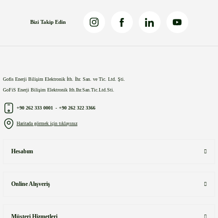
Bizi Takip Edin
Gönder
Gofis Enerji Bilişim Elektronik İth. İhr. San. ve Tic. Ltd. Şti.
GoFiS Enerji Bilişim Elektronik Ith.Ihr.San.Tic.Ltd.Sti.
+90 262 333 0001
-
+90 262 322 3366
Haritada görmek için tıklayınız
Hesabım
Online Alışveriş
Müşteri Hizmetleri