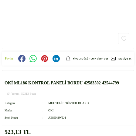
Fiyatı Düşünce Haber Ver
Tavsiye Et
Paylaş
OKİ ML186 KONTROL PANELİ BORDU 42583502 42544799
(0) Yorum -
52313 Puan
Kategori
MUHTELİF PRİNTER BOARD
Marka
OKI
Stok Kodu
AE86K8W5J4
523,13 TL