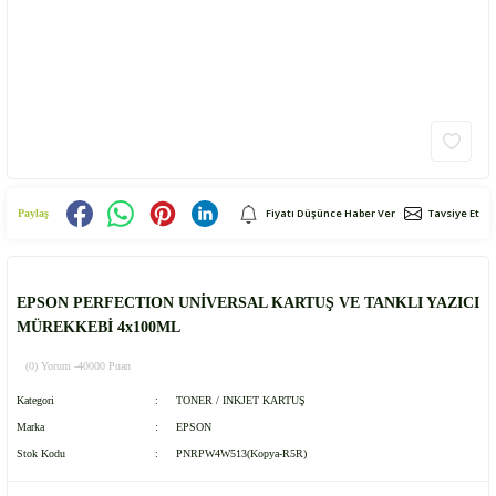
Fiyatı Düşünce Haber Ver
Tavsiye Et
Paylaş
EPSON PERFECTION UNİVERSAL KARTUŞ VE TANKLI YAZICI
MÜREKKEBİ 4x100ML
(0) Yorum -
40000 Puan
Kategori
TONER / INKJET KARTUŞ
Marka
EPSON
Stok Kodu
PNRPW4W513(Kopya-R5R)