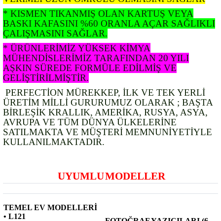
* KISMEN TIKANMIŞ OLAN KARTUŞ VEYA
BASKI KAFASINI %60 ORANLA AÇAR SAĞLIKLI
ÇALIŞMASINI SAĞLAR.
* ÜRÜNLERİMİZ YÜKSEK KİMYA
MÜHENDİSLERİMİZ TARAFINDAN 20 YILI
AŞKIN SÜREDE FORMÜLE EDİLMİŞ VE
GELİŞTİRİLMİŞTİR.
PERFECTİON MÜREKKEP, İLK VE TEK YERLİ
ÜRETİM MİLLİ GURURUMUZ OLARAK ; BAŞTA
BİRLEŞİK KRALLIK, AMERİKA, RUSYA, ASYA,
AVRUPA VE TÜM DÜNYA ÜLKELERİNE
SATILMAKTA VE MÜŞTERİ MEMNUNİYETİYLE
KULLANILMAKTADIR.
UYUMLU
MODELLER
TEMEL EV MODELLERİ
• L121
FOTOĞRAF YAZICILARI (6