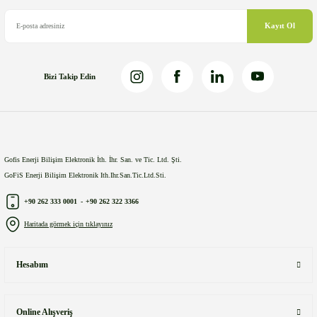
Bu ürüne benzer farklı alternatifler olmalı.
Kayıt Ol
Bizi Takip Edin
Gönder
Gofis Enerji Bilişim Elektronik İth. İhr. San. ve Tic. Ltd. Şti.
GoFiS Enerji Bilişim Elektronik Ith.Ihr.San.Tic.Ltd.Sti.
+90 262 333 0001
-
+90 262 322 3366
Haritada görmek için tıklayınız
Hesabım
Online Alışveriş