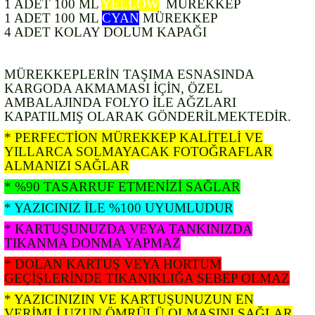
1 ADET 100 ML
YELLOW
MÜREKKEP
1 ADET 100 ML
CYAN
MÜREKKEP
4 ADET KOLAY DOLUM KAPAĞI
MÜREKKEPLERİN TAŞIMA ESNASINDA
KARGODA AKMAMASI İÇİN, ÖZEL
AMBALAJINDA FOLYO İLE AĞZLARI
KAPATILMIŞ OLARAK GÖNDERİLMEKTEDİR.
* PERFECTİON MÜREKKEP KALİTELİ VE
YILLARCA SOLMAYACAK FOTOĞRAFLAR
ALMANIZI SAĞLAR
* %90 TASARRUF ETMENİZİ SAĞLAR
* YAZICINIZ İLE %100 UYUMLUDUR
* KARTUŞUNUZDA VEYA TANKINIZDA
TIKANMA DONMA YAPMAZ
* DOLAN KARTUŞ VEYA HORTUM
GEÇİŞLERİNDE TIKANIKLIĞA SEBEP OLMAZ
* YAZICINIZIN VE KARTUŞUNUZUN EN
VERİMLİ UZUN ÖMRÜLÜ OLMASINI SAĞLAR