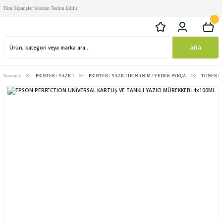
Tüm Siparişler Stoktan Teslim Edilir
ARA
Anasayfa
PRINTER / YAZICI
PRINTER / YAZICI DONANIM / YEDEK PARÇA
TONER /