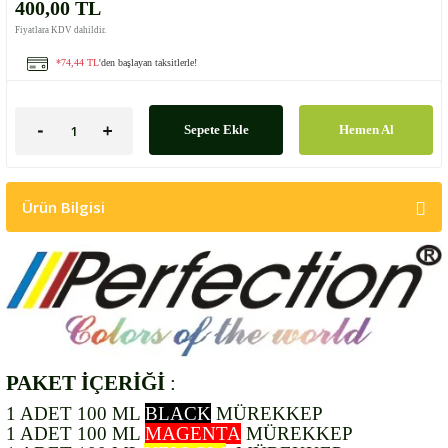
400,00 TL
Fiyatlara KDV dahildir.
*74,44 TL
'den başlayan taksitlerle!
Sepete Ekle
Hemen Al
Ürün Bilgisi
PAKET İÇERİĞİ
:
1 ADET 100 ML
BLACK
MÜREKKEP
1 ADET 100 ML
MAGENTA
MÜREKKEP