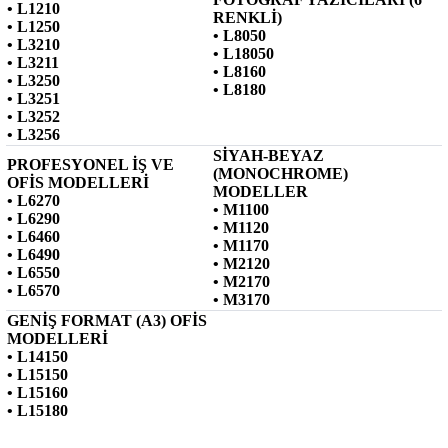
• L1210
RENKLİ)
• L1250
• L8050
• L3210
• L18050
• L3211
• L8160
• L3250
• L8180
• L3251
• L3252
• L3256
SİYAH-BEYAZ
PROFESYONEL İŞ VE
(MONOCHROME)
OFİS MODELLERİ
MODELLER
• L6270
• M1100
• L6290
• M1120
• L6460
• M1170
• L6490
• M2120
• L6550
• M2170
• L6570
• M3170
GENİŞ FORMAT (A3) OFİS
MODELLERİ
• L14150
• L15150
• L15160
• L15180