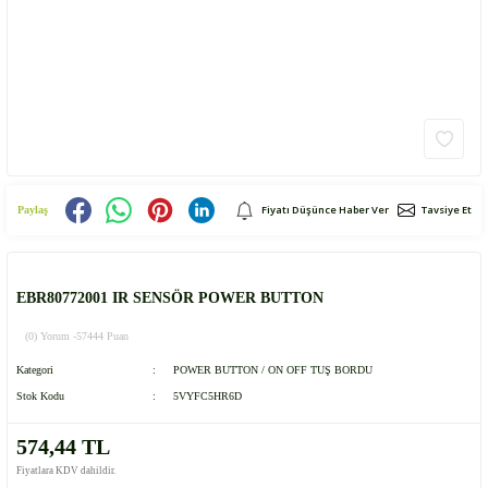
Fiyatı Düşünce Haber Ver
Tavsiye Et
Paylaş
EBR80772001 IR SENSÖR POWER BUTTON
(0) Yorum -
57444 Puan
Kategori
POWER BUTTON / ON OFF TUŞ BORDU
Stok Kodu
5VYFC5HR6D
574,44 TL
Fiyatlara KDV dahildir.