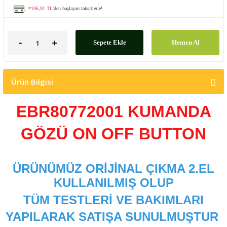
*106,91 TL
'den başlayan taksitlerle!
Sepete Ekle
Hemen Al
Ürün Bilgisi
EBR80772001 KUMANDA
GÖZÜ ON OFF BUTTON
ÜRÜNÜMÜZ ORİJİNAL ÇIKMA 2.EL
KULLANILMIŞ OLUP
TÜM TESTLERİ VE BAKIMLARI
YAPILARAK SATIŞA SUNULMUŞTUR