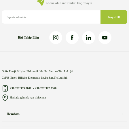
Ürün fiyatı diğer sitelerden daha pahalı.
Abone olun indirimleri kaçırmayın.
Bu ürüne benzer farklı alternatifler olmalı.
Kayıt Ol
Bizi Takip Edin
Gönder
Gofis Enerji Bilişim Elektronik İth. İhr. San. ve Tic. Ltd. Şti.
GoFiS Enerji Bilişim Elektronik Ith.Ihr.San.Tic.Ltd.Sti.
+90 262 333 0001
-
+90 262 322 3366
Haritada görmek için tıklayınız
Hesabım