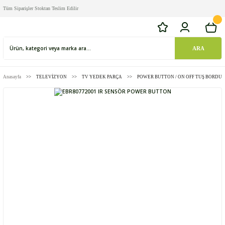
Tüm Siparişler Stoktan Teslim Edilir
ARA
Anasayfa
TELEVİZYON
TV YEDEK PARÇA
POWER BUTTON / ON OFF TUŞ BORDU