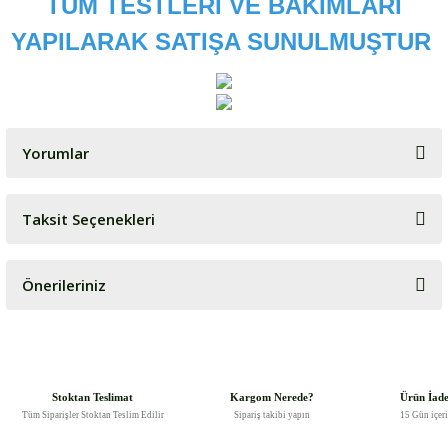
TÜM TESTLERİ VE BAKIMLARI
YAPILARAK SATIŞA SUNULMUŞTUR
Yorumlar
Taksit Seçenekleri
Bu ürüne ilk yorumu siz yapın!
Önerileriniz
Yorum Yaz
Bu ürünün fiyat bilgisi, resim, ürün açıklamalarında ve diğer
konularda yetersiz gördüğünüz noktaları öneri formunu kullanarak
tarafımıza iletebilirsiniz.
Görüş ve önerileriniz için teşekkür ederiz.
Stoktan Teslimat
Kargom Nerede?
Ürün İad
Tüm Siparişler Stoktan Teslim Edilir
Sipariş takibi yapın
15 Gün içer
Ürün resmi kalitesiz, bozuk veya görüntülenemiyor.