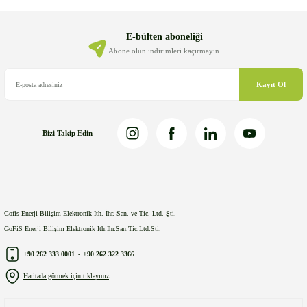
Ürün açıklamasında eksik bilgiler bulunuyor.
Ürün bilgilerinde hatalar bulunuyor.
E-bülten aboneliği
Ürün fiyatı diğer sitelerden daha pahalı.
Abone olun indirimleri kaçırmayın.
Bu ürüne benzer farklı alternatifler olmalı.
Kayıt Ol
Bizi Takip Edin
Gönder
Gofis Enerji Bilişim Elektronik İth. İhr. San. ve Tic. Ltd. Şti.
GoFiS Enerji Bilişim Elektronik Ith.Ihr.San.Tic.Ltd.Sti.
+90 262 333 0001
-
+90 262 322 3366
Haritada görmek için tıklayınız