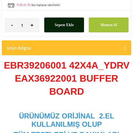
*130,15 TL
'den başlayan taksitlerle!
Sepete Ekle
Hemen Al
Ürün Bilgisi
EBR39206001
42X4A_YDRV
EAX36922001 BUFFER
BOARD
ÜRÜNÜMÜZ ORİJİNAL
2.EL
KULLANILMIŞ OLUP