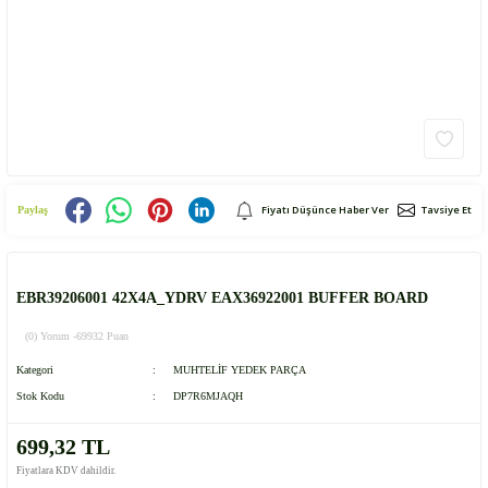
Fiyatı Düşünce Haber Ver
Tavsiye Et
Paylaş
EBR39206001 42X4A_YDRV EAX36922001 BUFFER BOARD
(0) Yorum -
69932 Puan
Kategori
MUHTELİF YEDEK PARÇA
Stok Kodu
DP7R6MJAQH
699,32 TL
Fiyatlara KDV dahildir.