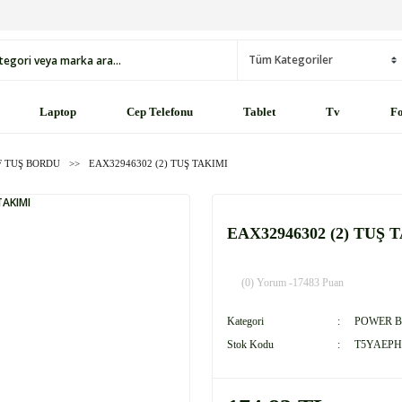
Laptop
Cep Telefonu
Tablet
Tv
Fo
F TUŞ BORDU
EAX32946302 (2) TUŞ TAKIMI
EAX32946302 (2) TUŞ 
(0) Yorum -
17483 Puan
Kategori
POWER B
Stok Kodu
T5YAEPH