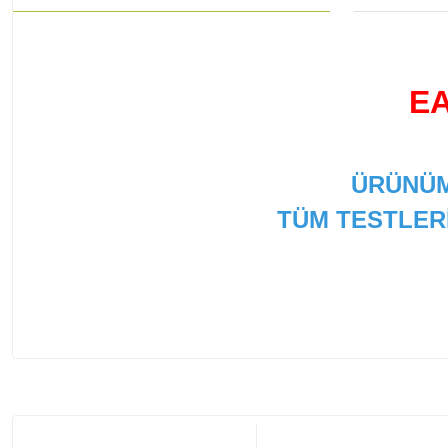
EA
ÜRÜNÜM
TÜM TESTLER
Bu ürünün fiyat bilgisi, resim, ürün açıklamalarında ve
Görüş ve önerileriniz için teşekkür ederiz.
Ürün resmi kalitesiz, bozuk veya görüntülenemiyor.
Ürün açıklamasında eksik bilgiler bulunuyor.