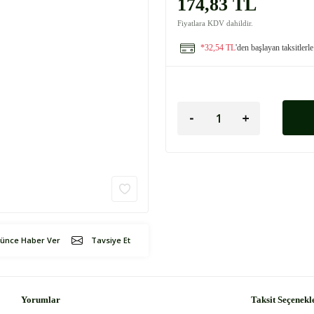
174,83 TL
Fiyatlara KDV dahildir.
*32,54 TL
'den başlayan taksitlerle
şünce Haber Ver
Tavsiye Et
Yorumlar
Taksit Seçenekl