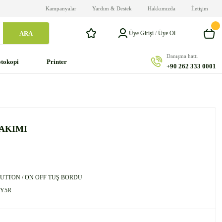
Kampanyalar
Yardım & Destek
Hakkımızda
İletişim
ARA
Üye Girişi
/
Üye Ol
Danışma hattı
tokopi
Printer
+90 262 333 0001
TAKIMI
UTTON / ON OFF TUŞ BORDU
Y5R