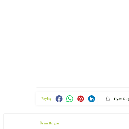
Fiyatı Dü
Paylaş
Ürün Bilgisi