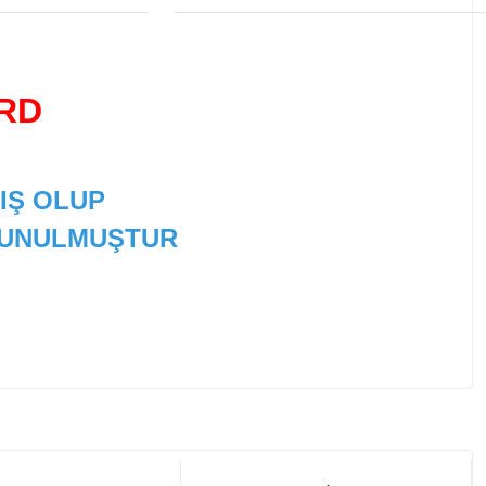
ARD
IŞ OLUP
 SUNULMUŞTUR
 tarafımıza iletebilirsiniz.