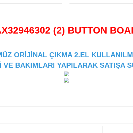
X32946302 (2) BUTTON BO
ÜZ ORİJİNAL ÇIKMA 2.EL KULLANILM
İ VE BAKIMLARI YAPILARAK SATIŞA
 diğer konularda yetersiz gördüğünüz noktaları öneri formunu kullanarak
Bu ürüne ilk yorumu siz yapın!
Yorum Yaz