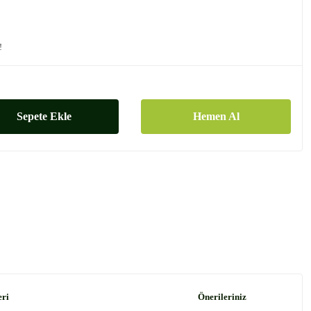
!
Sepete Ekle
Hemen Al
eri
Önerileriniz