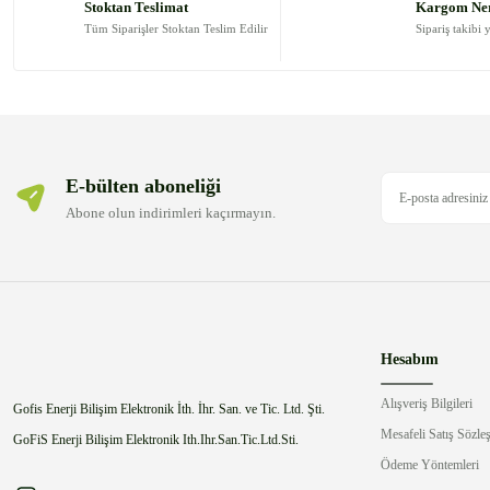
Stoktan Teslimat
Kargom Ne
Ürün bilgilerinde hatalar bulunuyor.
Tüm Siparişler Stoktan Teslim Edilir
Sipariş takibi 
Ürün fiyatı diğer sitelerden daha pahalı.
Bu ürüne benzer farklı alternatifler olmalı.
E-bülten aboneliği
Abone olun indirimleri kaçırmayın.
Hesabım
Alışveriş Bilgileri
Gofis Enerji Bilişim Elektronik İth. İhr. San. ve Tic. Ltd. Şti.
Mesafeli Satış Sözle
GoFiS Enerji Bilişim Elektronik Ith.Ihr.San.Tic.Ltd.Sti.
Ödeme Yöntemleri