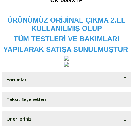
CN-0G8XTF
ÜRÜNÜMÜZ ORİJİNAL ÇIKMA 2.EL
KULLANILMIŞ OLUP
TÜM TESTLERİ VE BAKIMLARI
YAPILARAK SATIŞA SUNULMUŞTUR
Yorumlar
Taksit Seçenekleri
Bu ürüne ilk yorumu siz yapın!
Önerileriniz
Yorum Yaz
Bu ürünün fiyat bilgisi, resim, ürün açıklamalarında ve diğer