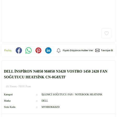
Fiyatı Düşünce Haber Ver
Tavsiye Et
Paylaş
DELL İNSPİRON N4050 M4050 N3420 VOSTRO 1450 2420 FAN
SOĞUTUCU HEATSİNK CN-0G8XTF
(0) Yorum -
78105 Puan
Kategori
İŞLEMCİ SOĞUTUCU FAN / NOTEBOOK HEATSINK
Marka
DELL
Stok Kodu
MYHBDKK8ZD