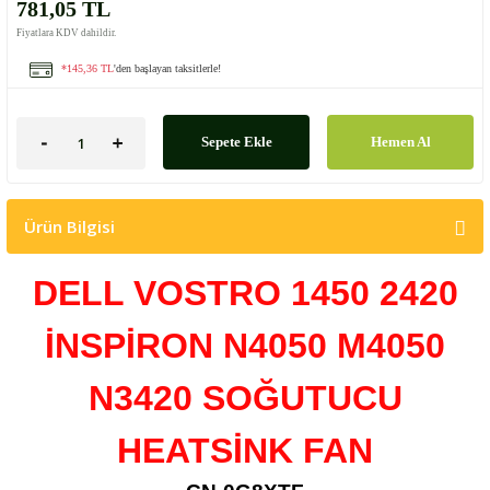
781,05 TL
Fiyatlara KDV dahildir.
*145,36 TL
'den başlayan taksitlerle!
Sepete Ekle
Hemen Al
Ürün Bilgisi
DELL VOSTRO 1450 2420
İNSPİRON N4050 M4050
N3420 SOĞUTUCU
HEATSİNK
FAN