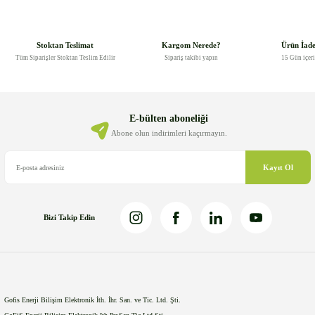
konularda yetersiz gördüğünüz noktaları öneri formunu kullanarak
tarafımıza iletebilirsiniz.
Görüş ve önerileriniz için teşekkür ederiz.
Stoktan Teslimat
Kargom Nerede?
Ürün İad
Tüm Siparişler Stoktan Teslim Edilir
Sipariş takibi yapın
15 Gün içer
Ürün resmi kalitesiz, bozuk veya görüntülenemiyor.
Ürün açıklamasında eksik bilgiler bulunuyor.
Ürün bilgilerinde hatalar bulunuyor.
E-bülten aboneliği
Ürün fiyatı diğer sitelerden daha pahalı.
Abone olun indirimleri kaçırmayın.
Bu ürüne benzer farklı alternatifler olmalı.
Kayıt Ol
Bizi Takip Edin
Gönder
Gofis Enerji Bilişim Elektronik İth. İhr. San. ve Tic. Ltd. Şti.