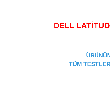
DELL LATİTUD
ÜRÜNÜM
TÜM TESTLER
Bu ürünün fiyat bilgisi, resim, ürün açıklamalarında ve
Görüş ve önerileriniz için teşekkür ederiz.