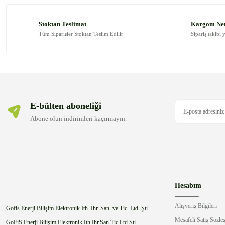
Ürün resmi kalitesiz, bozuk veya görüntülenemiyor.
Ürün açıklamasında eksik bilgiler bulunuyor.
Stoktan Teslimat
Kargom Ne
Ürün bilgilerinde hatalar bulunuyor.
Tüm Siparişler Stoktan Teslim Edilir
Sipariş takibi 
Ürün fiyatı diğer sitelerden daha pahalı.
Bu ürüne benzer farklı alternatifler olmalı.
E-bülten aboneliği
Abone olun indirimleri kaçırmayın.
Hesabım
Alışveriş Bilgileri
Gofis Enerji Bilişim Elektronik İth. İhr. San. ve Tic. Ltd. Şti.
Mesafeli Satış Sözle
GoFiS Enerji Bilişim Elektronik Ith.Ihr.San.Tic.Ltd.Sti.