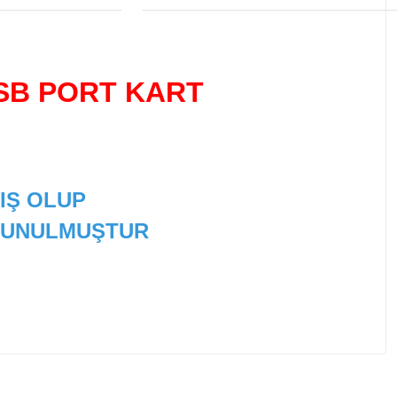
USB PORT KART
IŞ OLUP
 SUNULMUŞTUR
 tarafımıza iletebilirsiniz.