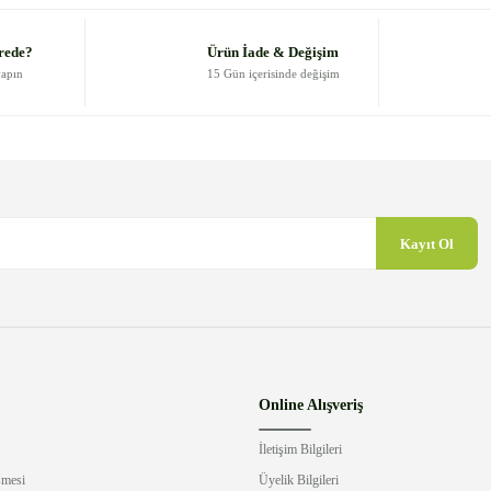
Yorum Yaz
rede?
Ürün İade & Değişim
yapın
15 Gün içerisinde değişim
Kayıt Ol
Gönder
Online Alışveriş
İletişim Bilgileri
şmesi
Üyelik Bilgileri