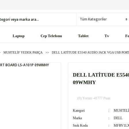
Laptop
Cep Telefonu
Tablet
Tv
Fo
MUHTELİF YEDEK PARÇA
DELL LATİTUDE E5540 AUDİO JACK VGA USB POR
DELL LATİTUDE E554
09WMHY
(0) Yorum -
41777 Puan
Kategori
MUHTELİ
Marka
DELL
Stok Kodu
MFRV1L