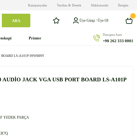
Kampanyalar
Yardım & Destek
Hakkımızda
İletişim
ARA
Üye Girişi
/
Üye Ol
Danışma hattı
tokopi
Printer
+90 262 333 0001
T BOARD LS-A101P 09WMHY
0 AUDİO JACK VGA USB PORT BOARD LS-A101P
F YEDEK PARÇA
XR7Q