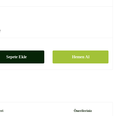
!
Sepete Ekle
Hemen Al
eri
Önerileriniz