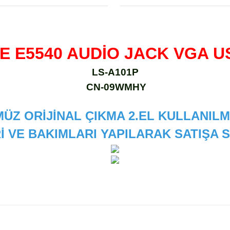
E E5540 AUDİO JACK VGA 
LS-A101P
CN-09WMHY
ÜZ ORİJİNAL ÇIKMA 2.EL KULLANILM
İ VE BAKIMLARI YAPILARAK SATIŞA
 diğer konularda yetersiz gördüğünüz noktaları öneri formunu kullanarak
Bu ürüne ilk yorumu siz yapın!