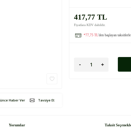
417,77 TL
Fiyatlara KDV dahildir.
*77,75 TL
'den başlayan taksitlerle
şünce Haber Ver
Tavsiye Et
Yorumlar
Taksit Seçenekl